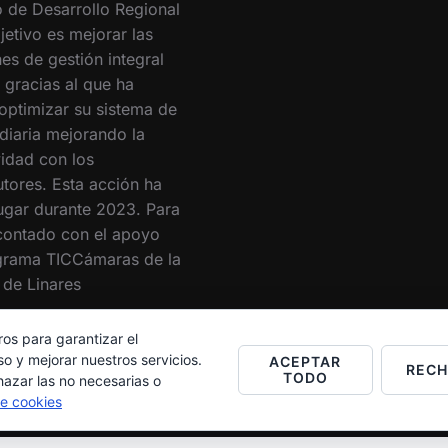
 de Desarrollo Regional
jetivo es mejorar las
es de gestión integral
 gracias al que ha
optimizar su sistema de
 diaria mejorando la
vidad con los
utores. Esta acción ha
lugar durante 2023. Para
 contado con el apoyo
grama TICCámaras de la
de Linares
ros para garantizar el
o y mejorar nuestros servicios.
ACEPTAR
REC
TODO
hazar las no necesarias o
de cookies