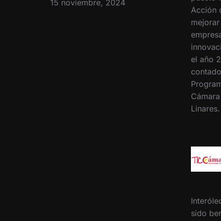
15 noviembre, 2024
Acción 
mejorar
empresa
innovac
el año 2
contado
Program
Cámara
Linares
Interóle
sido ben