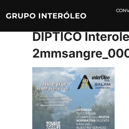
Saltar
CONV
al
GRUPO INTERÓLEO
contenido
DIPTICO Intero
2mmsangre_00