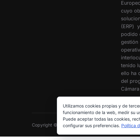
Europeo
cuyo ob
solucion
(ERP) y
podido 
gestión
operati
interloc
tenido 
ello ha
del pro
Cámara 
Utilizamos cookies propias y de terce
funcionamiento de la web, medir su us
Puede aceptar todas las cookies, rec
Copyright © 2026 Grupo Interóleo
configurar sus preferencias.
Política 