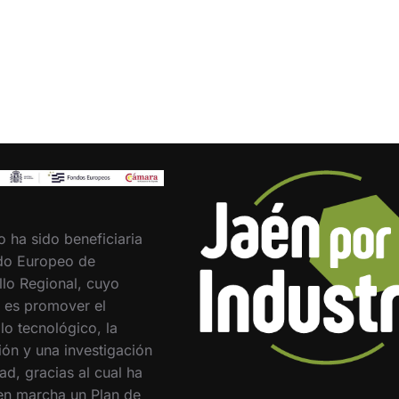
o ha sido beneficiaria
do Europeo de
llo Regional, cuyo
o es promover el
lo tecnológico, la
ión y una investigación
ad, gracias al cual ha
en marcha un Plan de