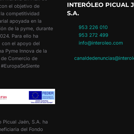
INTERÓLEO PICUAL J
con el objetivo de
S.A.
 la competitividad
rial apoyada en la
953 226 010
ión de la pyme, durante
953 272 499
024. Para ello ha
info@interoleo.com
 con el apoyo del
a Pyme Innova de la
canaldedenuncias@intero
 de Comercio de
. #EuropaSeSiente
o Picual Jaén, S.A. ha
eficiaria del Fondo