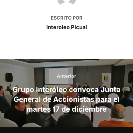
ESCRITO POR
Interoleo Picual
Navegación
de
Anterior
Anterior
entradas
Grupo Interóleo convoca Junta
General de Accionistas para el
martes 17 de diciembre