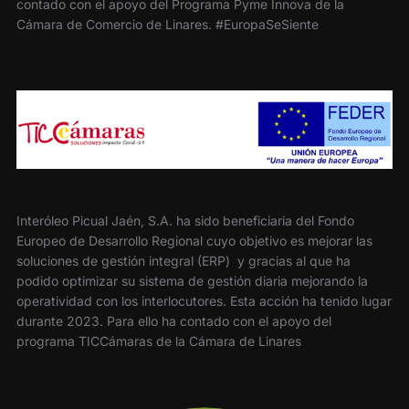
contado con el apoyo del Programa Pyme Innova de la
Cámara de Comercio de Linares. #EuropaSeSiente
Interóleo Picual Jaén, S.A. ha sido beneficiaria del Fondo
Europeo de Desarrollo Regional cuyo objetivo es mejorar las
soluciones de gestión integral (ERP) y gracias al que ha
podido optimizar su sistema de gestión diaria mejorando la
operatividad con los interlocutores. Esta acción ha tenido lugar
durante 2023. Para ello ha contado con el apoyo del
programa TICCámaras de la Cámara de Linares