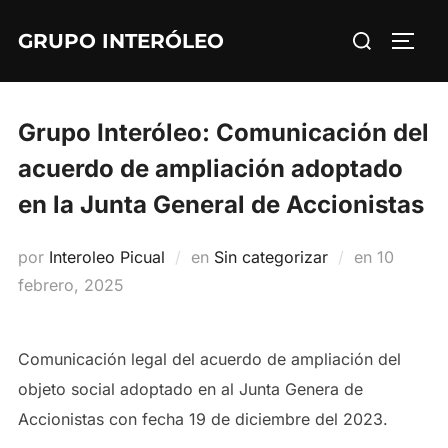
Saltar
Buscar:
GRUPO INTERÓLEO
al
ALTE
contenido
Grupo Interóleo: Comunicación del
acuerdo de ampliación adoptado
en la Junta General de Accionistas
Publicad
por
Interoleo Picual
en
Sin categorizar
en
10
el
febrero, 2025
Comunicación legal del acuerdo de ampliación del
objeto social adoptado en al Junta Genera de
Accionistas con fecha 19 de diciembre del 2023.