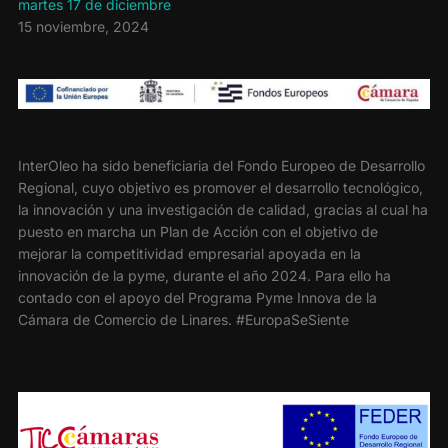
martes 17 de diciembre
15 noviembre, 2024
InterOleo ha sido beneficiaria del Fondo Europeo de Desarrollo
Regional, cuyo objetivo es promover el desarrollo tecnológico,
la innovación y una investigación de calidad, gracias al cual ha
puesto en marcha un Plan de Acción con el objetivo de
mejorar la competitividad empresarial apoyada en la
innovación de la pyme, durante el año 2024. Para ello ha
contado con el apoyo del Programa Pyme Innova de la
Cámara de Comercio de Linares. #EuropaSeSiente