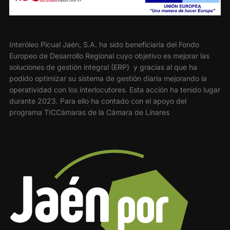
Interóleo Picual Jaén, S.A. ha sido beneficiaria del Fondo
Europeo de Desarrollo Regional cuyo objetivo es mejorar las
soluciones de gestión integral (ERP) y gracias al que ha
podido optimizar su sistema de gestión diaria mejorando la
operatividad con los interlocutores. Esta acción ha tenido lugar
durante 2023. Para ello ha contado con el apoyo del
programa TICCámaras de la Cámara de Linares