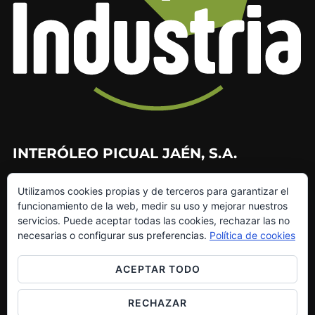
INTERÓLEO PICUAL JAÉN, S.A.
953 226 010
Utilizamos cookies propias y de terceros para garantizar el
953 272 499
funcionamiento de la web, medir su uso y mejorar nuestros
info@interoleo.com
servicios. Puede aceptar todas las cookies, rechazar las no
canaldedenuncias@interoleo.com
necesarias o configurar sus preferencias.
Política de cookies
ACEPTAR TODO
RECHAZAR
Copyright © 2026 Grupo Interóleo