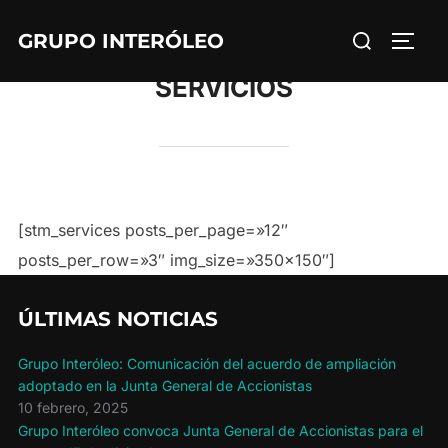
GRUPO INTERÓLEO
SERVICIOS
[stm_services posts_per_page=»12″
posts_per_row=»3″ img_size=»350×150″]
ÚLTIMAS NOTICIAS
Grupo Interóleo: Comunicación del acuerdo de ampliación
adoptado en la Junta General de Accionistas
10 febrero, 2025
Grupo Interóleo convoca Junta General de Accionistas para el