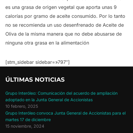
es una grasa de origen vegetal que aporta unas 9
calorías por gramo de aceite consumido. Por lo tanto
no se recomienda un uso desenfrenado de Aceite de
Oliva de la misma manera que no debe abusarse de
ninguna otra grasa en la alimentación
[stm_sidebar sidebar=»797″]
ÚLTIMAS NOTICIAS
Grupo Interóleo: Comunicación del acuerdo de ampliación
adoptado en la Junta General de Accionistas
10 febrero, 2025
Grupo Interóleo convoca Junta General de Accionistas para el
martes 17 de diciembre
15 noviembre, 2024