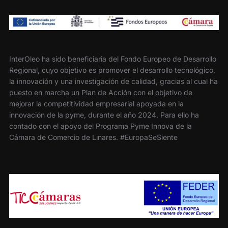
InterOleo ha sido beneficiaria del Fondo Europeo de Desarrollo
Regional, cuyo objetivo es promover el desarrollo tecnológico,
la innovación y una investigación de calidad, gracias al cual ha
puesto en marcha un Plan de Acción con el objetivo de
mejorar la competitividad empresarial apoyada en la
innovación de la pyme, durante el año 2024. Para ello ha
contado con el apoyo del Programa Pyme Innova de la
Cámara de Comercio de Linares. #EuropaSeSiente