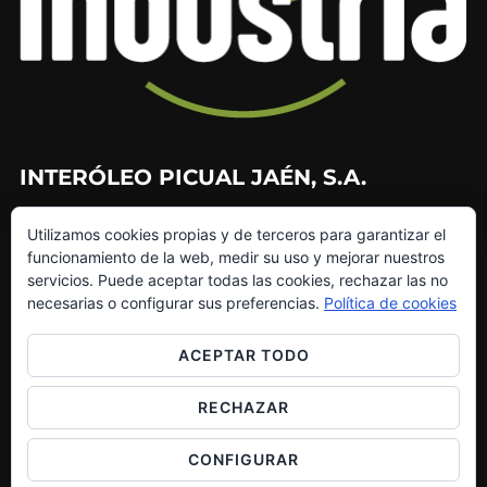
INTERÓLEO PICUAL JAÉN, S.A.
953 226 010
Utilizamos cookies propias y de terceros para garantizar el
953 272 499
funcionamiento de la web, medir su uso y mejorar nuestros
info@interoleo.com
servicios. Puede aceptar todas las cookies, rechazar las no
canaldedenuncias@interoleo.com
necesarias o configurar sus preferencias.
Política de cookies
ACEPTAR TODO
RECHAZAR
Copyright © 2026 Grupo Interóleo
Inspiro Theme
por
WPZOOM
CONFIGURAR