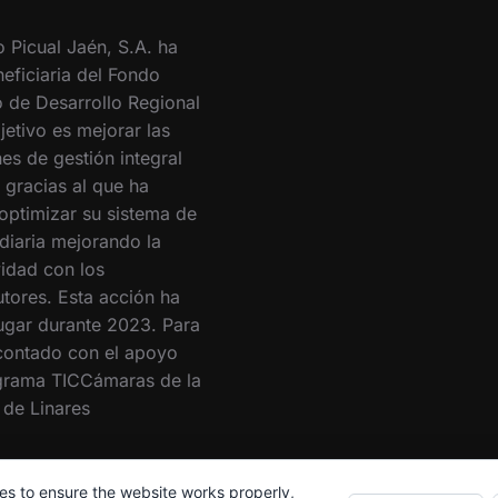
o Picual Jaén, S.A. ha
eficiaria del Fondo
 de Desarrollo Regional
jetivo es mejorar las
es de gestión integral
 gracias al que ha
optimizar su sistema de
 diaria mejorando la
vidad con los
utores. Esta acción ha
lugar durante 2023. Para
 contado con el apoyo
grama TICCámaras de la
de Linares
es to ensure the website works properly,