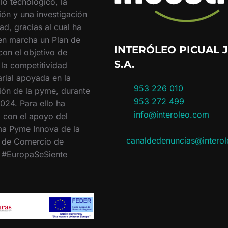
lo tecnológico, la
ión y una investigación
ad, gracias al cual ha
en marcha un Plan de
INTERÓLEO PICUAL J
con el objetivo de
S.A.
 la competitividad
rial apoyada en la
953 226 010
ión de la pyme, durante
953 272 499
024. Para ello ha
info@interoleo.com
 con el apoyo del
a Pyme Innova de la
canaldedenuncias@intero
 de Comercio de
. #EuropaSeSiente