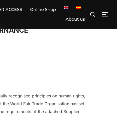
ER ACCESS
Online Shop
Search
TOG
for:
About us
ERNANCE
rsally recognised principles on human rights,
at the World Fair Trade Organisation has set
he requirements of the attached Supplier