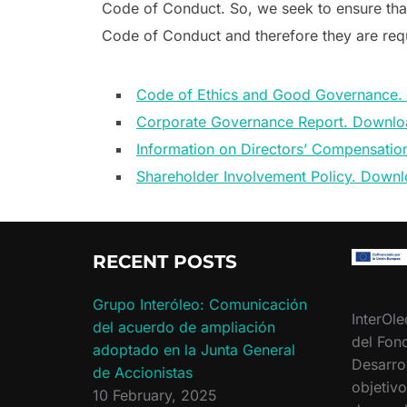
Code of Conduct. So, we seek to ensure tha
Code of Conduct and therefore they are requir
Code of Ethics and Good Governance.
Corporate Governance Report. Downlo
Information on Directors’ Compensati
Shareholder Involvement Policy. Down
RECENT POSTS
Grupo Interóleo: Comunicación
InterOle
del acuerdo de ampliación
del Fon
adoptado en la Junta General
Desarro
de Accionistas
objetiv
10 February, 2025