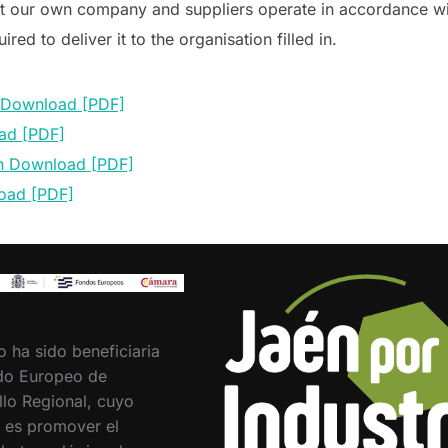
t our own company and suppliers operate in accordance wit
ed to deliver it to the organisation filled in.
 Download [PDF]
ad [PDF]
on Download [PDF]
load [PDF]
o ha sido beneficiaria
do Europeo de
llo Regional, cuyo
o es promover el