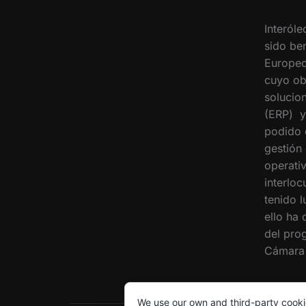
Interóle
sido ben
Europeo
cuyo ob
solucion
(ERP) y
podido 
gestión
operati
interloc
tenido 
ello ha
del pro
Cámara 
We use our own and third-party cooki