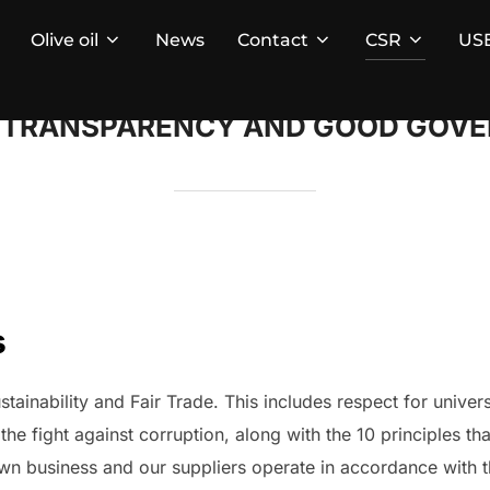
Olive oil
News
Contact
CSR
US
, TRANSPARENCY AND GOOD GOV
s
stainability and Fair Trade. This includes respect for unive
the fight against corruption, along with the 10 principles th
own business and our suppliers operate in accordance with t