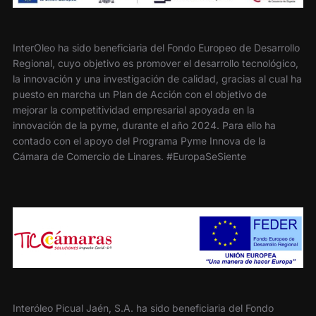
InterOleo ha sido beneficiaria del Fondo Europeo de Desarrollo
Regional, cuyo objetivo es promover el desarrollo tecnológico,
la innovación y una investigación de calidad, gracias al cual ha
puesto en marcha un Plan de Acción con el objetivo de
mejorar la competitividad empresarial apoyada en la
innovación de la pyme, durante el año 2024. Para ello ha
contado con el apoyo del Programa Pyme Innova de la
Cámara de Comercio de Linares. #EuropaSeSiente
Interóleo Picual Jaén, S.A. ha sido beneficiaria del Fondo