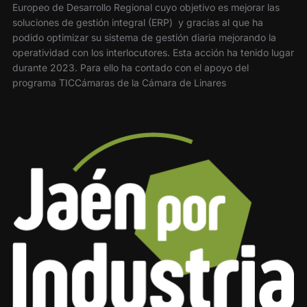
Europeo de Desarrollo Regional cuyo objetivo es mejorar las
soluciones de gestión integral (ERP) y gracias al que ha
podido optimizar su sistema de gestión diaria mejorando la
operatividad con los interlocutores. Esta acción ha tenido lugar
durante 2023. Para ello ha contado con el apoyo del
programa TICCámaras de la Cámara de Linares