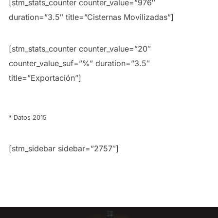
[stm_stats_counter counter_value=”976″
duration=”3.5″ title=”Cisternas Movilizadas”]
[stm_stats_counter counter_value=”20″
counter_value_suf=”%” duration=”3.5″
title=”Exportación”]
* Datos 2015
[stm_sidebar sidebar=”2757″]
Post