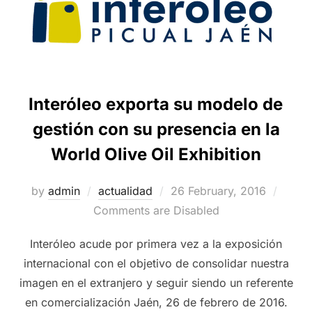
Interóleo exporta su modelo de
gestión con su presencia en la
World Olive Oil Exhibition
Posted
by
admin
actualidad
26 February, 2016
on
Comments are Disabled
Interóleo acude por primera vez a la exposición
internacional con el objetivo de consolidar nuestra
imagen en el extranjero y seguir siendo un referente
en comercialización Jaén, 26 de febrero de 2016.