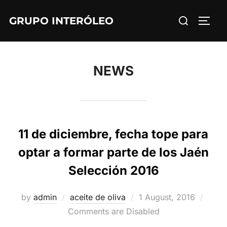
Skip
Search
GRUPO INTERÓLEO
to
TOGG
for:
content
NEWS
11 de diciembre, fecha tope para
optar a formar parte de los Jaén
Selección 2016
Posted
by
admin
aceite de oliva
1 August, 2016
on
Comments are Disabled