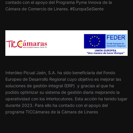
contado con el apoyo del Programa Pyme Innova de la
Cámara de Comercio de Linares. #EuropaSeSiente
Interóleo Picual Jaén, S.A. ha sido beneficiaria del Fondo
Europeo de Desarrollo Regional cuyo objetivo es mejorar las
soluciones de gestión integral (ERP) y gracias al que ha
podido optimizar su sistema de gestión diaria mejorando la
operatividad con los interlocutores. Esta acción ha tenido lugar
durante 2023. Para ello ha contado con el apoyo del
programa TICCámaras de la Cámara de Linares