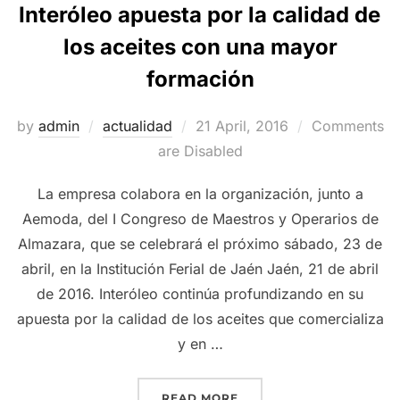
Interóleo apuesta por la calidad de
los aceites con una mayor
formación
Posted
by
admin
actualidad
21 April, 2016
Comments
on
are Disabled
La empresa colabora en la organización, junto a
Aemoda, del I Congreso de Maestros y Operarios de
Almazara, que se celebrará el próximo sábado, 23 de
abril, en la Institución Ferial de Jaén Jaén, 21 de abril
de 2016. Interóleo continúa profundizando en su
apuesta por la calidad de los aceites que comercializa
y en …
“INTERÓLEO APUESTA PO
READ MORE