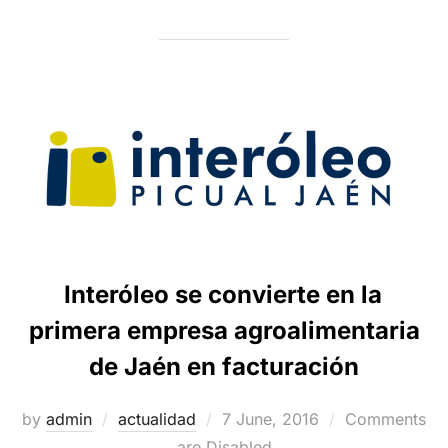
Interóleo se convierte en la
primera empresa agroalimentaria
de Jaén en facturación
Posted
by
admin
actualidad
7 June, 2016
Comments
on
are Disabled