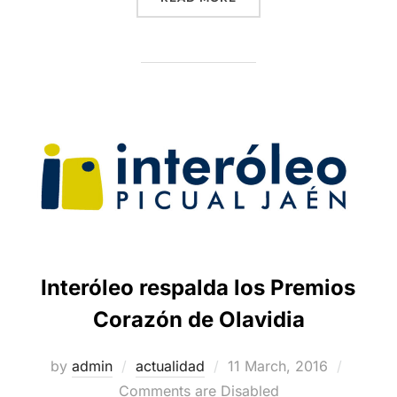
Interóleo respalda los Premios
Corazón de Olavidia
Posted
by
admin
actualidad
11 March, 2016
on
Comments are Disabled