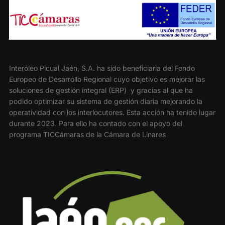
Interóleo Picual Jaén, S.A. ha sido beneficiaria del Fondo
Europeo de Desarrollo Regional cuyo objetivo es mejorar las
soluciones de gestión integral (ERP) y gracias al que ha
podido optimizar su sistema de gestión diaria mejorando la
operatividad con los interlocutores. Esta acción ha tenido lugar
durante 2023. Para ello ha contado con el apoyo del
programa TICCámaras de la Cámara de Linares