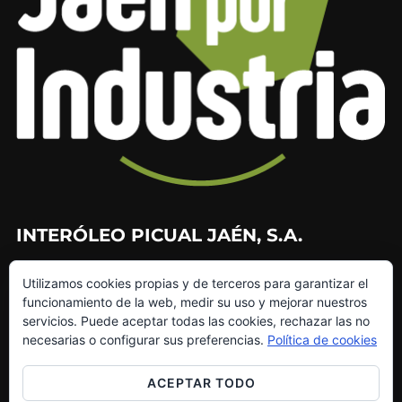
INTERÓLEO PICUAL JAÉN, S.A.
953 226 010
Utilizamos cookies propias y de terceros para garantizar el
953 272 499
funcionamiento de la web, medir su uso y mejorar nuestros
info@interoleo.com
servicios. Puede aceptar todas las cookies, rechazar las no
canaldedenuncias@interoleo.com
necesarias o configurar sus preferencias.
Política de cookies
ACEPTAR TODO