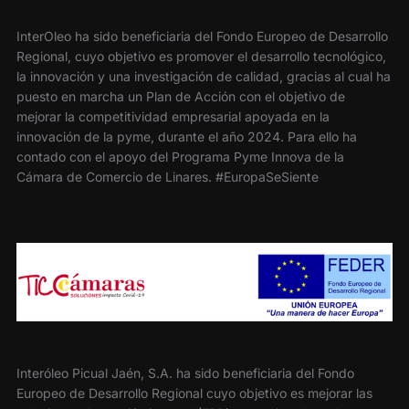
InterOleo ha sido beneficiaria del Fondo Europeo de Desarrollo
Regional, cuyo objetivo es promover el desarrollo tecnológico,
la innovación y una investigación de calidad, gracias al cual ha
puesto en marcha un Plan de Acción con el objetivo de
mejorar la competitividad empresarial apoyada en la
innovación de la pyme, durante el año 2024. Para ello ha
contado con el apoyo del Programa Pyme Innova de la
Cámara de Comercio de Linares. #EuropaSeSiente
Interóleo Picual Jaén, S.A. ha sido beneficiaria del Fondo
Europeo de Desarrollo Regional cuyo objetivo es mejorar las