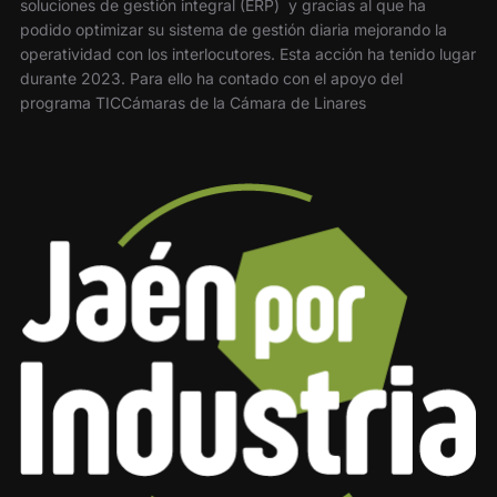
soluciones de gestión integral (ERP) y gracias al que ha
podido optimizar su sistema de gestión diaria mejorando la
operatividad con los interlocutores. Esta acción ha tenido lugar
durante 2023. Para ello ha contado con el apoyo del
programa TICCámaras de la Cámara de Linares