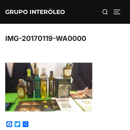
Saltar
Buscar:
GRUPO INTERÓLEO
al
ALTE
contenido
IMG-20170119-WA0000
F
T
C