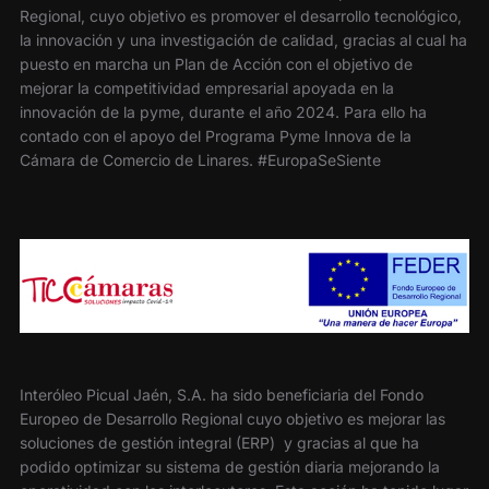
Regional, cuyo objetivo es promover el desarrollo tecnológico,
la innovación y una investigación de calidad, gracias al cual ha
puesto en marcha un Plan de Acción con el objetivo de
mejorar la competitividad empresarial apoyada en la
innovación de la pyme, durante el año 2024. Para ello ha
contado con el apoyo del Programa Pyme Innova de la
Cámara de Comercio de Linares. #EuropaSeSiente
Interóleo Picual Jaén, S.A. ha sido beneficiaria del Fondo
Europeo de Desarrollo Regional cuyo objetivo es mejorar las
soluciones de gestión integral (ERP) y gracias al que ha
podido optimizar su sistema de gestión diaria mejorando la