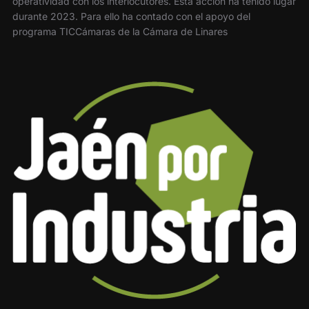
operatividad con los interlocutores. Esta acción ha tenido lugar
durante 2023. Para ello ha contado con el apoyo del
programa TICCámaras de la Cámara de Linares