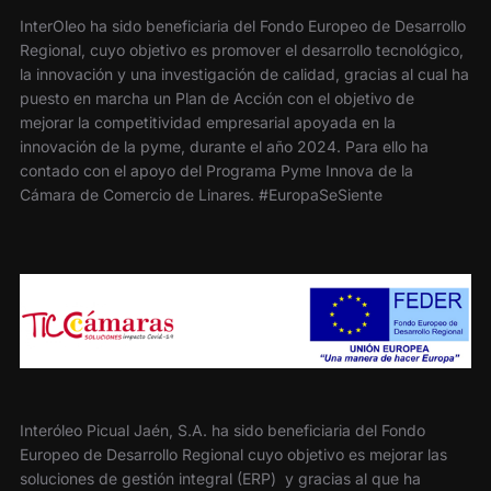
InterOleo ha sido beneficiaria del Fondo Europeo de Desarrollo
Regional, cuyo objetivo es promover el desarrollo tecnológico,
la innovación y una investigación de calidad, gracias al cual ha
puesto en marcha un Plan de Acción con el objetivo de
mejorar la competitividad empresarial apoyada en la
innovación de la pyme, durante el año 2024. Para ello ha
contado con el apoyo del Programa Pyme Innova de la
Cámara de Comercio de Linares. #EuropaSeSiente
Interóleo Picual Jaén, S.A. ha sido beneficiaria del Fondo
Europeo de Desarrollo Regional cuyo objetivo es mejorar las
soluciones de gestión integral (ERP) y gracias al que ha