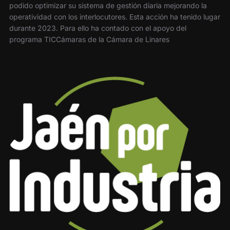
podido optimizar su sistema de gestión diaria mejorando la
operatividad con los interlocutores. Esta acción ha tenido lugar
durante 2023. Para ello ha contado con el apoyo del
programa TICCámaras de la Cámara de Linares