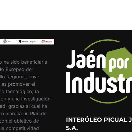
o ha sido beneficiaria
do Europeo de
llo Regional, cuyo
o es promover el
lo tecnológico, la
ión y una investigación
ad, gracias al cual ha
en marcha un Plan de
INTERÓLEO PICUAL J
con el objetivo de
S.A.
 la competitividad