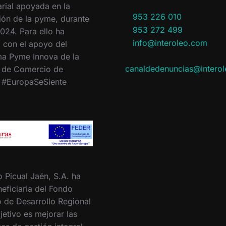
rial apoyada en la
953 226 010
ión de la pyme, durante
953 272 499
024. Para ello ha
info@interoleo.com
 con el apoyo del
a Pyme Innova de la
canaldedenuncias@intero
 de Comercio de
. #EuropaSeSiente
o Picual Jaén, S.A. ha
eficiaria del Fondo
 de Desarrollo Regional
jetivo es mejorar las