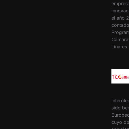
empresa
innovac
el año 2
contado
Program
Cámara
Linares
Interóle
sido ben
Europeo
cuyo ob