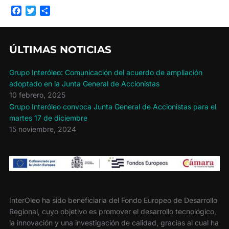
F
T
C
a
w
o
c
i
m
e
t
p
ÚLTIMAS NOTICIAS
b
t
a
o
e
r
o
r
t
Grupo Interóleo: Comunicación del acuerdo de ampliación
k
i
adoptado en la Junta General de Accionistas
r
10 febrero, 2025
Grupo Interóleo convoca Junta General de Accionistas para el
martes 17 de diciembre
15 noviembre, 2024
InterOleo ha sido beneficiaria del Fondo Europeo de Desarrollo
Regional, cuyo objetivo es promover el desarrollo tecnológico,
la innovación y una investigación de calidad, gracias al cual ha