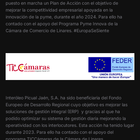
puesto en marcha un Plan de Acción con el objetivo de
mejorar la competitividad empresarial apoyada en la
innovación de la pyme, durante el año 2024. Para ello ha
contado con el apoyo del Programa Pyme Innova de la
Cámara de Comercio de Linares. #EuropaSeSiente
Interóleo Picual Jaén, S.A. ha sido beneficiaria del Fondo
Europeo de Desarrollo Regional cuyo objetivo es mejorar las
soluciones de gestión integral (ERP) y gracias al que ha
podido optimizar su sistema de gestión diaria mejorando la
operatividad con los interlocutores. Esta acción ha tenido lugar
durante 2023. Para ello ha contado con el apoyo del
programa TICCámaras de la Cámara de Linares