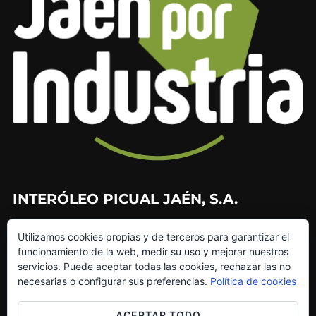
INTERÓLEO PICUAL JAÉN, S.A.
953 226 010
Utilizamos cookies propias y de terceros para garantizar el
953 272 499
funcionamiento de la web, medir su uso y mejorar nuestros
info@interoleo.com
servicios. Puede aceptar todas las cookies, rechazar las no
canaldedenuncias@interoleo.com
necesarias o configurar sus preferencias.
Política de cookies
ACEPTAR TODO