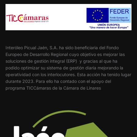
Interóleo Picual Jaén, S.A. ha sido beneficiaria del Fondo
Europeo de Desarrollo Regional cuyo objetivo es mejorar las
soluciones de gestión integral (ERP) y gracias al que ha
podido optimizar su sistema de gestión diaria mejorando la
operatividad con los interlocutores. Esta acción ha tenido lugar
durante 2023. Para ello ha contado con el apoyo del
programa TICCámaras de la Cámara de Linares