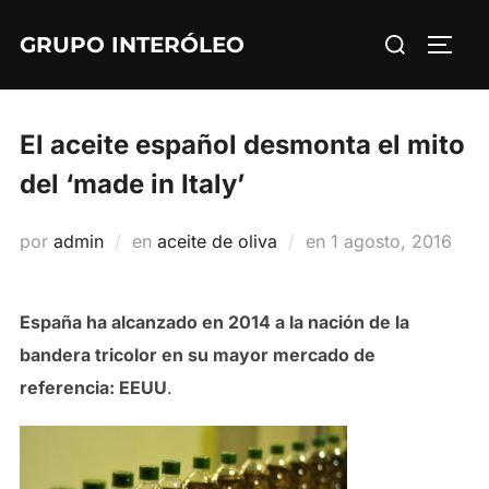
Saltar
Buscar:
GRUPO INTERÓLEO
al
ALTE
contenido
El aceite español desmonta el mito
del ‘made in Italy’
Publicado
por
admin
en
aceite de oliva
en
1 agosto, 2016
el
España ha alcanzado en 2014 a la nación de la
bandera tricolor en su mayor mercado de
referencia: EEUU
.