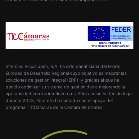
Interóleo Picual Jaén, S.A. ha sido beneficiaria del Fondo
Europeo de Desarrollo Regional cuyo objetivo es mejorar las
soluciones de gestión integral (ERP) y gracias al que ha
podido optimizar su sistema de gestión diaria mejorando la
operatividad con los interlocutores. Esta acción ha tenido lugar
durante 2023. Para ello ha contado con el apoyo del
programa TICCámaras de la Cámara de Linares