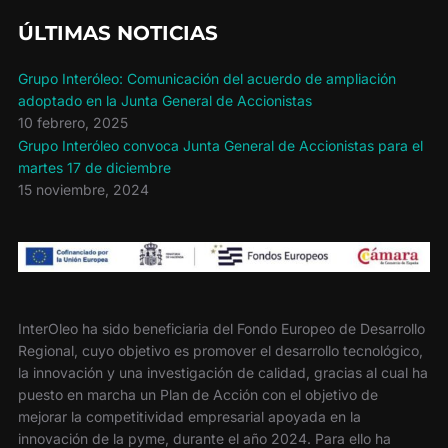
k
i
r
ÚLTIMAS NOTICIAS
Grupo Interóleo: Comunicación del acuerdo de ampliación
adoptado en la Junta General de Accionistas
10 febrero, 2025
Grupo Interóleo convoca Junta General de Accionistas para el
martes 17 de diciembre
15 noviembre, 2024
InterOleo ha sido beneficiaria del Fondo Europeo de Desarrollo
Regional, cuyo objetivo es promover el desarrollo tecnológico,
la innovación y una investigación de calidad, gracias al cual ha
puesto en marcha un Plan de Acción con el objetivo de
mejorar la competitividad empresarial apoyada en la
innovación de la pyme, durante el año 2024. Para ello ha