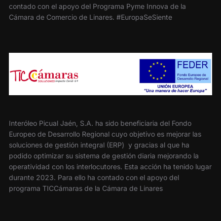
contado con el apoyo del Programa Pyme Innova de la
Cámara de Comercio de Linares. #EuropaSeSiente
Interóleo Picual Jaén, S.A. ha sido beneficiaria del Fondo
Europeo de Desarrollo Regional cuyo objetivo es mejorar las
soluciones de gestión integral (ERP) y gracias al que ha
podido optimizar su sistema de gestión diaria mejorando la
operatividad con los interlocutores. Esta acción ha tenido lugar
durante 2023. Para ello ha contado con el apoyo del
programa TICCámaras de la Cámara de Linares