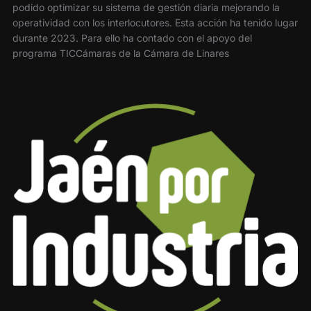
podido optimizar su sistema de gestión diaria mejorando la
operatividad con los interlocutores. Esta acción ha tenido lugar
durante 2023. Para ello ha contado con el apoyo del
programa TICCámaras de la Cámara de Linares