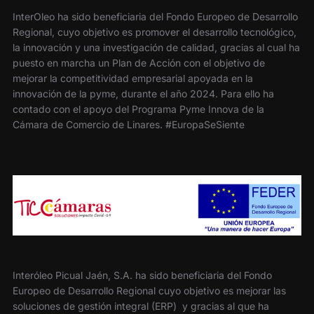
InterOleo ha sido beneficiaria del Fondo Europeo de Desarrollo
Regional, cuyo objetivo es promover el desarrollo tecnológico,
la innovación y una investigación de calidad, gracias al cual ha
puesto en marcha un Plan de Acción con el objetivo de
mejorar la competitividad empresarial apoyada en la
innovación de la pyme, durante el año 2024. Para ello ha
contado con el apoyo del Programa Pyme Innova de la
Cámara de Comercio de Linares. #EuropaSeSiente
Interóleo Picual Jaén, S.A. ha sido beneficiaria del Fondo
Europeo de Desarrollo Regional cuyo objetivo es mejorar las
soluciones de gestión integral (ERP) y gracias al que ha