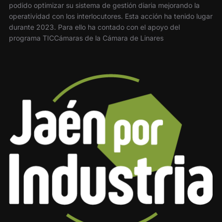
podido optimizar su sistema de gestión diaria mejorando la
operatividad con los interlocutores. Esta acción ha tenido lugar
durante 2023. Para ello ha contado con el apoyo del
programa TICCámaras de la Cámara de Linares