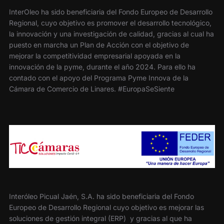
InterOleo ha sido beneficiaria del Fondo Europeo de Desarrollo
Regional, cuyo objetivo es promover el desarrollo tecnológico,
la innovación y una investigación de calidad, gracias al cual ha
puesto en marcha un Plan de Acción con el objetivo de
mejorar la competitividad empresarial apoyada en la
innovación de la pyme, durante el año 2024. Para ello ha
contado con el apoyo del Programa Pyme Innova de la
Cámara de Comercio de Linares. #EuropaSeSiente
Interóleo Picual Jaén, S.A. ha sido beneficiaria del Fondo
Europeo de Desarrollo Regional cuyo objetivo es mejorar las
soluciones de gestión integral (ERP) y gracias al que ha