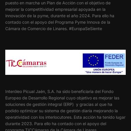
puesto en marcha un Plan de Acción con el objetivo de
mejorar la competitividad empresarial apoyada en la
innovación de la pyme, durante el año 2024. Para ello ha
contado con el apoyo del Programa Pyme Innova de la
Cámara de Comercio de Linares. #EuropaSeSiente
Interóleo Picual Jaén, S.A. ha sido beneficiaria del Fondo
Europeo de Desarrollo Regional cuyo objetivo es mejorar las
soluciones de gestión integral (ERP) y gracias al que ha
podido optimizar su sistema de gestión diaria mejorando la
operatividad con los interlocutores. Esta acción ha tenido lugar
durante 2023. Para ello ha contado con el apoyo del
programa TICCámaras de la Cámara de Linares