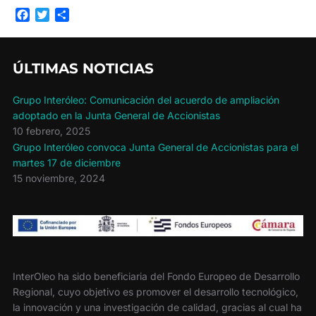
F
T
C
a
w
o
c
i
m
e
t
p
ÚLTIMAS NOTICIAS
b
t
a
o
e
r
o
r
t
Grupo Interóleo: Comunicación del acuerdo de ampliación
k
i
adoptado en la Junta General de Accionistas
r
10 febrero, 2025
Grupo Interóleo convoca Junta General de Accionistas para el
martes 17 de diciembre
15 noviembre, 2024
InterOleo ha sido beneficiaria del Fondo Europeo de Desarrollo
Regional, cuyo objetivo es promover el desarrollo tecnológico,
la innovación y una investigación de calidad, gracias al cual ha