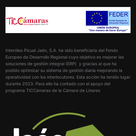
Interóleo Picual Jaén, S.A. ha sido beneficiaria del Fondo
Europeo de Desarrollo Regional cuyo objetivo es mejorar las
soluciones de gestión integral (ERP) y gracias al que ha
podido optimizar su sistema de gestión diaria mejorando la
operatividad con los interlocutores. Esta acción ha tenido lugar
durante 2023. Para ello ha contado con el apoyo del
programa TICCámaras de la Cámara de Linares