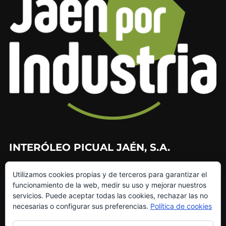
INTERÓLEO PICUAL JAÉN, S.A.
953 226 010
Utilizamos cookies propias y de terceros para garantizar el
953 272 499
funcionamiento de la web, medir su uso y mejorar nuestros
info@interoleo.com
servicios. Puede aceptar todas las cookies, rechazar las no
canaldedenuncias@interoleo.com
necesarias o configurar sus preferencias.
Política de cookies