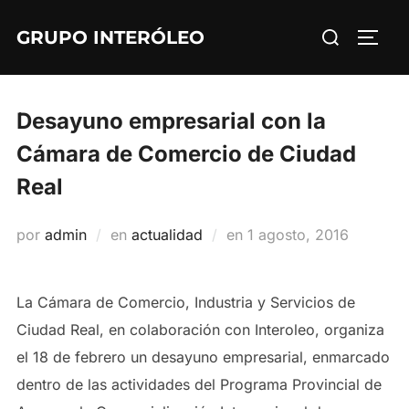
Saltar
Buscar:
GRUPO INTERÓLEO
al
ALTE
contenido
Desayuno empresarial con la
Cámara de Comercio de Ciudad
Real
Publicado
por
admin
en
actualidad
en
1 agosto, 2016
el
La Cámara de Comercio, Industria y Servicios de
Ciudad Real, en colaboración con Interoleo, organiza
el 18 de febrero un desayuno empresarial, enmarcado
dentro de las actividades del Programa Provincial de