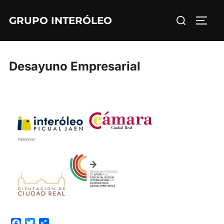
Saltar
Buscar:
GRUPO INTERÓLEO
al
ALTE
contenido
Desayuno Empresarial
F
T
C