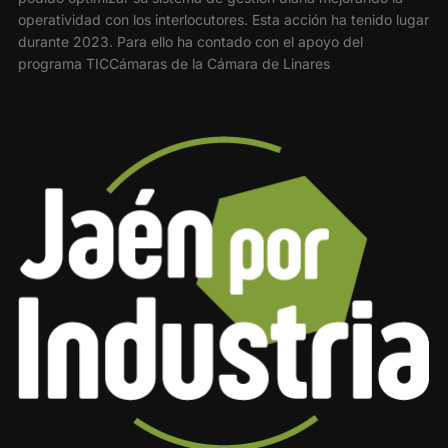
operatividad con los interlocutores. Esta acción ha tenido lugar
durante 2023. Para ello ha contado con el apoyo del
programa TICCámaras de la Cámara de Linares