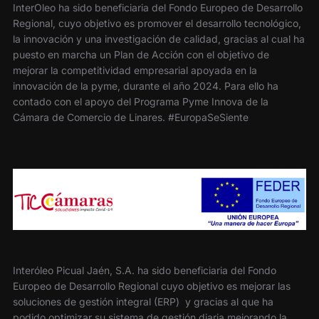
InterOleo ha sido beneficiaria del Fondo Europeo de Desarrollo
Regional, cuyo objetivo es promover el desarrollo tecnológico,
la innovación y una investigación de calidad, gracias al cual ha
puesto en marcha un Plan de Acción con el objetivo de
mejorar la competitividad empresarial apoyada en la
innovación de la pyme, durante el año 2024. Para ello ha
contado con el apoyo del Programa Pyme Innova de la
Cámara de Comercio de Linares. #EuropaSeSiente
Interóleo Picual Jaén, S.A. ha sido beneficiaria del Fondo
Europeo de Desarrollo Regional cuyo objetivo es mejorar las
soluciones de gestión integral (ERP) y gracias al que ha
podido optimizar su sistema de gestión diaria mejorando la