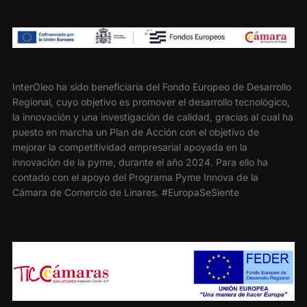
InterOleo ha sido beneficiaria del Fondo Europeo de Desarrollo
Regional, cuyo objetivo es promover el desarrollo tecnológico,
la innovación y una investigación de calidad, gracias al cual ha
puesto en marcha un Plan de Acción con el objetivo de
mejorar la competitividad empresarial apoyada en la
innovación de la pyme, durante el año 2024. Para ello ha
contado con el apoyo del Programa Pyme Innova de la
Cámara de Comercio de Linares. #EuropaSeSiente