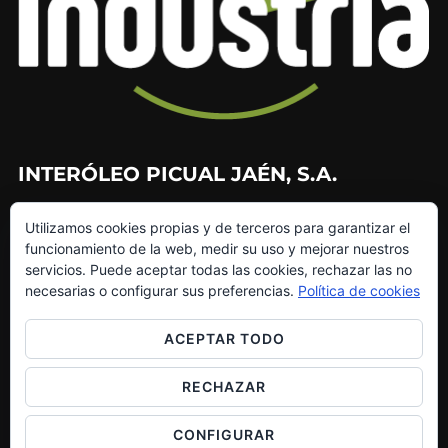
INTERÓLEO PICUAL JAÉN, S.A.
953 226 010
Utilizamos cookies propias y de terceros para garantizar el
953 272 499
funcionamiento de la web, medir su uso y mejorar nuestros
info@interoleo.com
servicios. Puede aceptar todas las cookies, rechazar las no
canaldedenuncias@interoleo.com
necesarias o configurar sus preferencias.
Política de cookies
ACEPTAR TODO
RECHAZAR
Copyright © 2026 Grupo Interóleo
Inspiro Theme
por
WPZOOM
CONFIGURAR