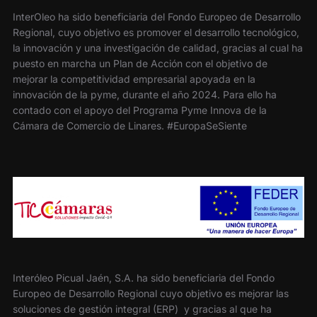
InterOleo ha sido beneficiaria del Fondo Europeo de Desarrollo
Regional, cuyo objetivo es promover el desarrollo tecnológico,
la innovación y una investigación de calidad, gracias al cual ha
puesto en marcha un Plan de Acción con el objetivo de
mejorar la competitividad empresarial apoyada en la
innovación de la pyme, durante el año 2024. Para ello ha
contado con el apoyo del Programa Pyme Innova de la
Cámara de Comercio de Linares. #EuropaSeSiente
Interóleo Picual Jaén, S.A. ha sido beneficiaria del Fondo
Europeo de Desarrollo Regional cuyo objetivo es mejorar las
soluciones de gestión integral (ERP) y gracias al que ha