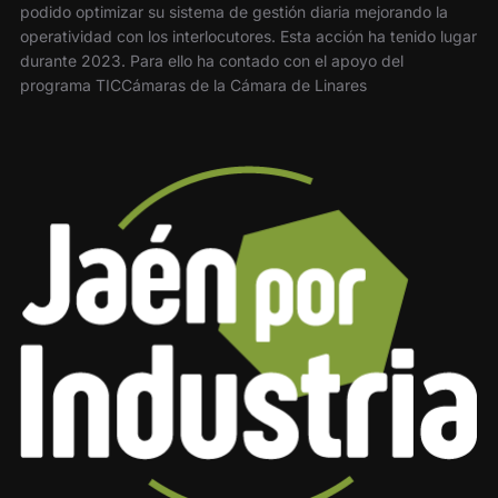
podido optimizar su sistema de gestión diaria mejorando la
operatividad con los interlocutores. Esta acción ha tenido lugar
durante 2023. Para ello ha contado con el apoyo del
programa TICCámaras de la Cámara de Linares