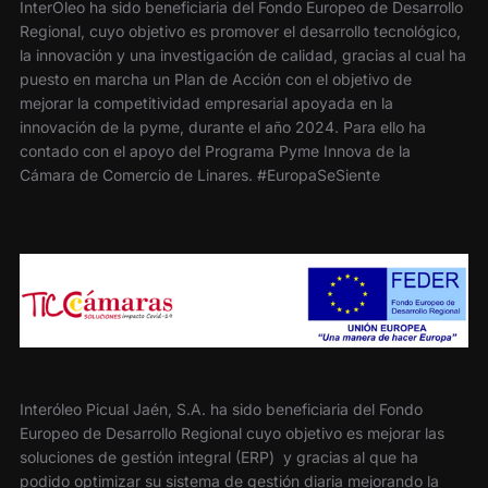
InterOleo ha sido beneficiaria del Fondo Europeo de Desarrollo
Regional, cuyo objetivo es promover el desarrollo tecnológico,
la innovación y una investigación de calidad, gracias al cual ha
puesto en marcha un Plan de Acción con el objetivo de
mejorar la competitividad empresarial apoyada en la
innovación de la pyme, durante el año 2024. Para ello ha
contado con el apoyo del Programa Pyme Innova de la
Cámara de Comercio de Linares. #EuropaSeSiente
Interóleo Picual Jaén, S.A. ha sido beneficiaria del Fondo
Europeo de Desarrollo Regional cuyo objetivo es mejorar las
soluciones de gestión integral (ERP) y gracias al que ha
podido optimizar su sistema de gestión diaria mejorando la