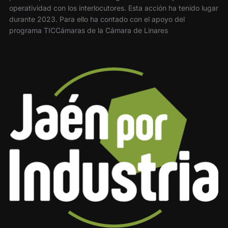
operatividad con los interlocutores. Esta acción ha tenido lugar
durante 2023. Para ello ha contado con el apoyo del
programa TICCámaras de la Cámara de Linares