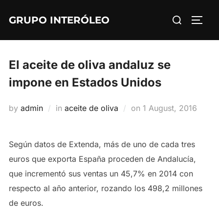
Skip
Search
GRUPO INTERÓLEO
to
TOGG
for:
content
El aceite de oliva andaluz se
impone en Estados Unidos
Posted
by
admin
in
aceite de oliva
on
1 August, 2016
on
Según datos de Extenda, más de uno de cada tres
euros que exporta España proceden de Andalucía,
que incrementó sus ventas un 45,7% en 2014 con
respecto al año anterior, rozando los 498,2 millones
de euros.