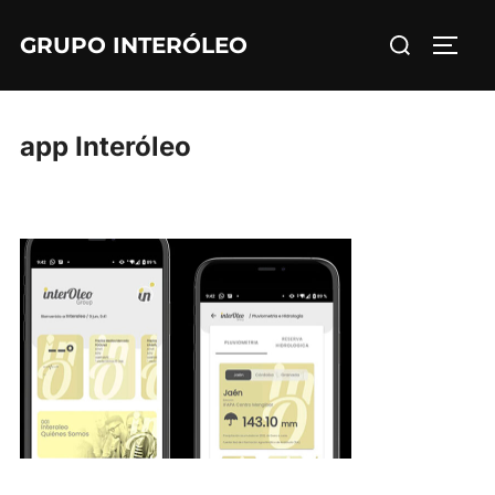
Skip
Search
GRUPO INTERÓLEO
to
TOGG
for:
content
app Interóleo