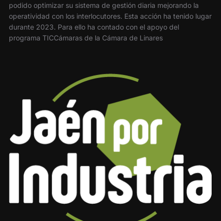
podido optimizar su sistema de gestión diaria mejorando la
operatividad con los interlocutores. Esta acción ha tenido lugar
durante 2023. Para ello ha contado con el apoyo del
programa TICCámaras de la Cámara de Linares