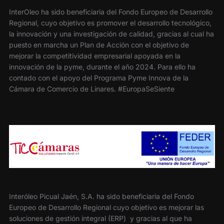
InterOleo ha sido beneficiaria del Fondo Europeo de Desarrollo
Regional, cuyo objetivo es promover el desarrollo tecnológico,
la innovación y una investigación de calidad, gracias al cual ha
puesto en marcha un Plan de Acción con el objetivo de
mejorar la competitividad empresarial apoyada en la
innovación de la pyme, durante el año 2024. Para ello ha
contado con el apoyo del Programa Pyme Innova de la
Cámara de Comercio de Linares. #EuropaSeSiente
Interóleo Picual Jaén, S.A. ha sido beneficiaria del Fondo
Europeo de Desarrollo Regional cuyo objetivo es mejorar las
soluciones de gestión integral (ERP) y gracias al que ha