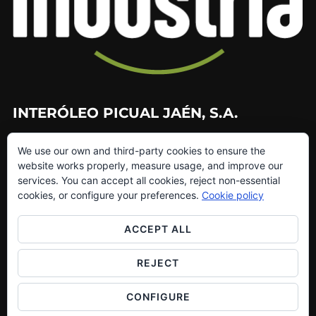
INTERÓLEO PICUAL JAÉN, S.A.
953 226 010
We use our own and third-party cookies to ensure the
953 272 499
website works properly, measure usage, and improve our
info@interoleo.com
services. You can accept all cookies, reject non-essential
canaldedenuncias@interoleo.com
cookies, or configure your preferences.
Cookie policy
ACCEPT ALL
REJECT
Copyright © 2026 Grupo Interóleo
Inspiro Theme
by
WPZOOM
CONFIGURE