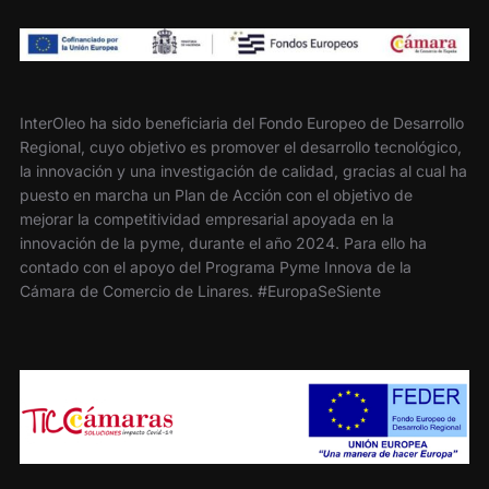
InterOleo ha sido beneficiaria del Fondo Europeo de Desarrollo
Regional, cuyo objetivo es promover el desarrollo tecnológico,
la innovación y una investigación de calidad, gracias al cual ha
puesto en marcha un Plan de Acción con el objetivo de
mejorar la competitividad empresarial apoyada en la
innovación de la pyme, durante el año 2024. Para ello ha
contado con el apoyo del Programa Pyme Innova de la
Cámara de Comercio de Linares. #EuropaSeSiente