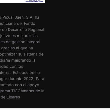
o Picual Jaén, S.A. ha
eficiaria del Fondo
 de Desarrollo Regional
jetivo es mejorar las
es de gestión integral
 gracias al que ha
optimizar su sistema de
 diaria mejorando la
vidad con los
utores. Esta acción ha
lugar durante 2023. Para
 contado con el apoyo
grama TICCámaras de la
de Linares