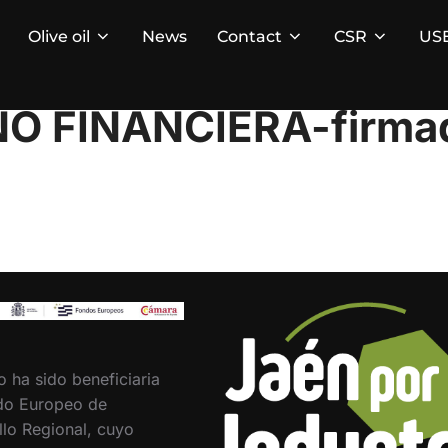
Olive oil
News
Contact
CSR
US
O FINANCIERA-firma
o ha sido beneficiaria
do Europeo de
llo Regional, cuyo