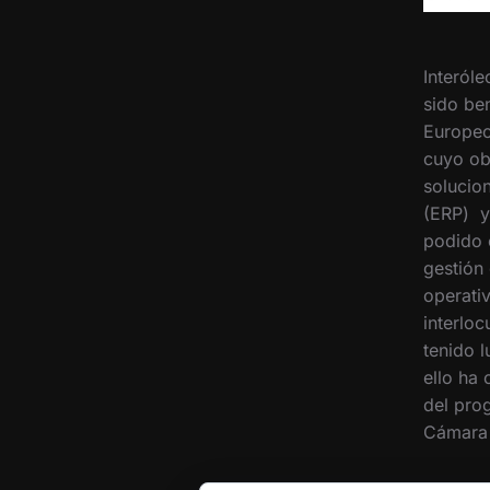
Interóle
sido ben
Europeo
cuyo ob
solucion
(ERP) y
podido 
gestión
operati
interloc
tenido 
ello ha
del pro
Cámara 