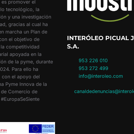
o es promover el
lo tecnológico, la
ión y una investigación
ad, gracias al cual ha
en marcha un Plan de
INTERÓLEO PICUAL J
con el objetivo de
S.A.
 la competitividad
rial apoyada en la
953 226 010
ión de la pyme, durante
953 272 499
024. Para ello ha
info@interoleo.com
 con el apoyo del
a Pyme Innova de la
canaldedenuncias@intero
 de Comercio de
. #EuropaSeSiente