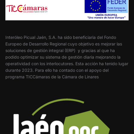
Interóleo Picual Jaén, S.A. ha sido beneficiaria del Fondo
Europeo de Desarrollo Regional cuyo objetivo es mejorar las
soluciones de gestión integral (ERP) y gracias al que ha
podido optimizar su sistema de gestión diaria mejorando la
operatividad con los interlocutores. Esta acción ha tenido lugar
durante 2023. Para ello ha contado con el apoyo del
programa TICCámaras de la Cámara de Linares