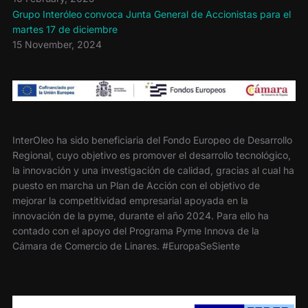
Grupo Interóleo convoca Junta General de Accionistas para el
martes 17 de diciembre
15 November, 2024
InterOleo ha sido beneficiaria del Fondo Europeo de Desarrollo
Regional, cuyo objetivo es promover el desarrollo tecnológico,
la innovación y una investigación de calidad, gracias al cual ha
puesto en marcha un Plan de Acción con el objetivo de
mejorar la competitividad empresarial apoyada en la
innovación de la pyme, durante el año 2024. Para ello ha
contado con el apoyo del Programa Pyme Innova de la
Cámara de Comercio de Linares. #EuropaSeSiente