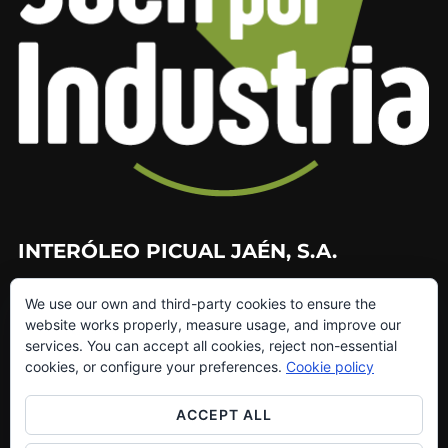
INTERÓLEO PICUAL JAÉN, S.A.
953 226 010
We use our own and third-party cookies to ensure the
953 272 499
website works properly, measure usage, and improve our
info@interoleo.com
services. You can accept all cookies, reject non-essential
canaldedenuncias@interoleo.com
cookies, or configure your preferences.
Cookie policy
ACCEPT ALL