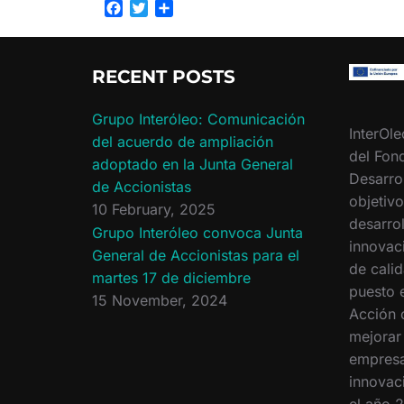
F
T
S
a
w
h
c
i
a
e
t
r
RECENT POSTS
b
t
e
o
e
o
r
Grupo Interóleo: Comunicación
InterOle
k
del acuerdo de ampliación
del Fon
adoptado en la Junta General
Desarro
de Accionistas
objetiv
10 February, 2025
desarrol
Grupo Interóleo convoca Junta
innovac
General de Accionistas para el
de calid
martes 17 de diciembre
puesto 
15 November, 2024
Acción 
mejorar
empresa
innovac
el año 2