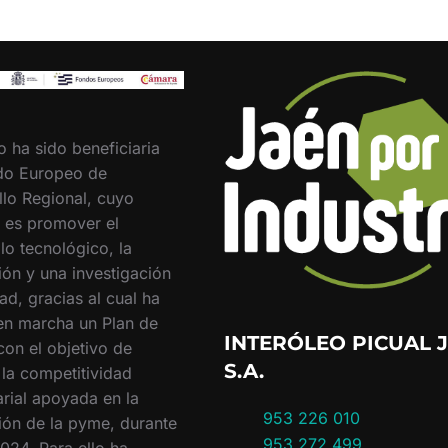
o ha sido beneficiaria
do Europeo de
llo Regional, cuyo
o es promover el
lo tecnológico, la
ión y una investigación
ad, gracias al cual ha
en marcha un Plan de
INTERÓLEO PICUAL J
con el objetivo de
S.A.
 la competitividad
rial apoyada en la
953 226 010
ión de la pyme, durante
953 272 499
024. Para ello ha