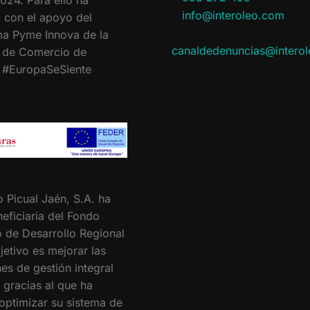
info@interoleo.com
 con el apoyo del
a Pyme Innova de la
canaldedenuncias@intero
 de Comercio de
. #EuropaSeSiente
o Picual Jaén, S.A. ha
eficiaria del Fondo
 de Desarrollo Regional
jetivo es mejorar las
es de gestión integral
 gracias al que ha
optimizar su sistema de