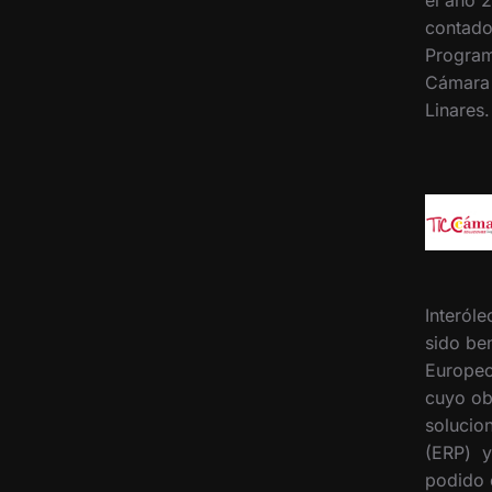
contado
Program
Cámara
Linares
Interóle
sido ben
Europeo
cuyo ob
solucion
(ERP) y
podido 