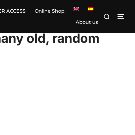
ER ACCESS
Online Shop
Search
TOG
for:
About us
many old, random