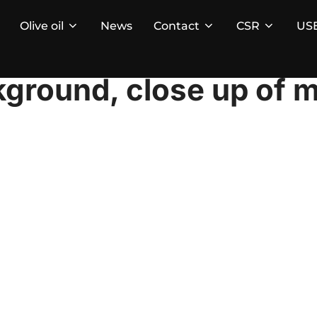
Olive oil
News
Contact
CSR
US
kground, close up of 