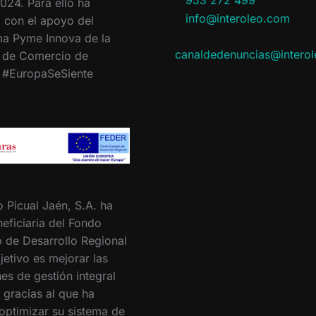
953 272 499
024. Para ello ha
info@interoleo.com
 con el apoyo del
a Pyme Innova de la
canaldedenuncias@intero
 de Comercio de
. #EuropaSeSiente
o Picual Jaén, S.A. ha
eficiaria del Fondo
 de Desarrollo Regional
jetivo es mejorar las
es de gestión integral
 gracias al que ha
optimizar su sistema de