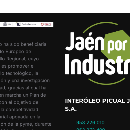
o ha sido beneficiaria
do Europeo de
llo Regional, cuyo
o es promover el
lo tecnológico, la
ión y una investigación
ad, gracias al cual ha
en marcha un Plan de
INTERÓLEO PICUAL J
con el objetivo de
S.A.
 la competitividad
rial apoyada en la
953 226 010
ión de la pyme, durante