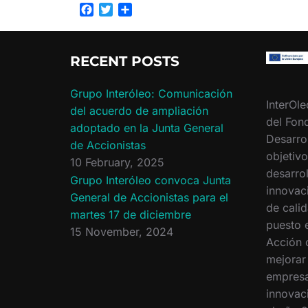
F
T
S
a
w
h
c
i
a
e
t
r
RECENT POSTS
b
t
e
o
e
o
r
Grupo Interóleo: Comunicación
InterOle
k
del acuerdo de ampliación
del Fon
adoptado en la Junta General
Desarro
de Accionistas
objetiv
10 February, 2025
desarrol
Grupo Interóleo convoca Junta
innovac
General de Accionistas para el
de calid
martes 17 de diciembre
puesto 
15 November, 2024
Acción 
mejorar
empresa
innovac