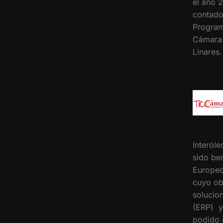
el año 2
contado
Program
Cámara
Linares
Interóle
sido ben
Europeo
cuyo ob
solucion
(ERP) y
podido 