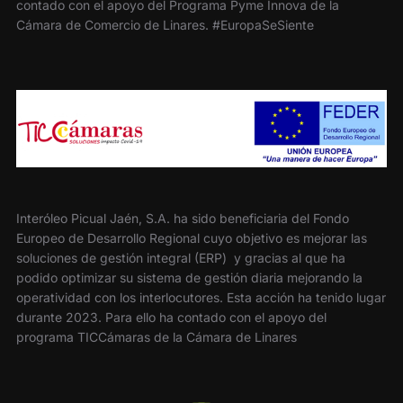
contado con el apoyo del Programa Pyme Innova de la
Cámara de Comercio de Linares. #EuropaSeSiente
Interóleo Picual Jaén, S.A. ha sido beneficiaria del Fondo
Europeo de Desarrollo Regional cuyo objetivo es mejorar las
soluciones de gestión integral (ERP) y gracias al que ha
podido optimizar su sistema de gestión diaria mejorando la
operatividad con los interlocutores. Esta acción ha tenido lugar
durante 2023. Para ello ha contado con el apoyo del
programa TICCámaras de la Cámara de Linares