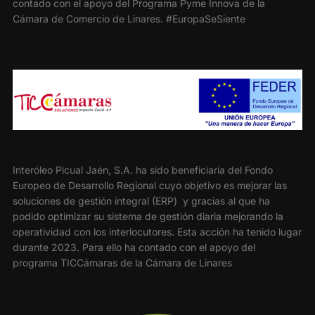
contado con el apoyo del Programa Pyme Innova de la
Cámara de Comercio de Linares. #EuropaSeSiente
Interóleo Picual Jaén, S.A. ha sido beneficiaria del Fondo
Europeo de Desarrollo Regional cuyo objetivo es mejorar las
soluciones de gestión integral (ERP) y gracias al que ha
podido optimizar su sistema de gestión diaria mejorando la
operatividad con los interlocutores. Esta acción ha tenido lugar
durante 2023. Para ello ha contado con el apoyo del
programa TICCámaras de la Cámara de Linares