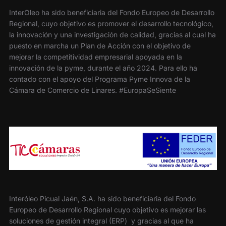
InterOleo ha sido beneficiaria del Fondo Europeo de Desarrollo
Regional, cuyo objetivo es promover el desarrollo tecnológico,
la innovación y una investigación de calidad, gracias al cual ha
puesto en marcha un Plan de Acción con el objetivo de
mejorar la competitividad empresarial apoyada en la
innovación de la pyme, durante el año 2024. Para ello ha
contado con el apoyo del Programa Pyme Innova de la
Cámara de Comercio de Linares. #EuropaSeSiente
Interóleo Picual Jaén, S.A. ha sido beneficiaria del Fondo
Europeo de Desarrollo Regional cuyo objetivo es mejorar las
soluciones de gestión integral (ERP) y gracias al que ha