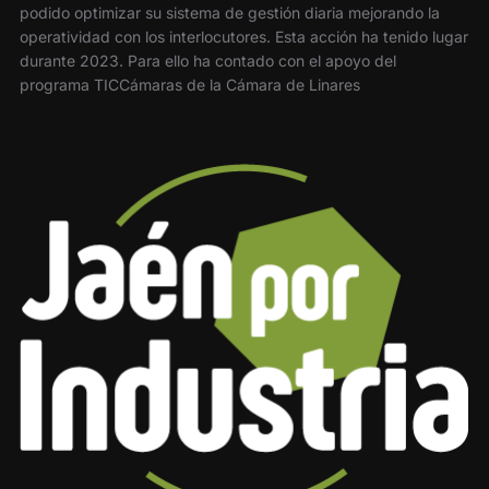
podido optimizar su sistema de gestión diaria mejorando la
operatividad con los interlocutores. Esta acción ha tenido lugar
durante 2023. Para ello ha contado con el apoyo del
programa TICCámaras de la Cámara de Linares