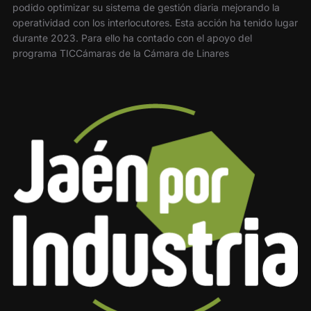
podido optimizar su sistema de gestión diaria mejorando la
operatividad con los interlocutores. Esta acción ha tenido lugar
durante 2023. Para ello ha contado con el apoyo del
programa TICCámaras de la Cámara de Linares