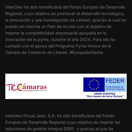
InterOleo ha sido beneficiaria del Fondo Europeo de Desarrollo
Regional, cuyo objetivo es promover el desarrollo tecnológico,
la innovación y una investigación de calidad, gracias al cual ha
puesto en marcha un Plan de Acción con el objetivo de
mejorar la competitividad empresarial apoyada en la
innovación de la pyme, durante el año 2024. Para ello ha
contado con el apoyo del Programa Pyme Innova de la
Cámara de Comercio de Linares. #EuropaSeSiente
Interóleo Picual Jaén, S.A. ha sido beneficiaria del Fondo
Europeo de Desarrollo Regional cuyo objetivo es mejorar las
soluciones de gestión integral (ERP) y gracias al que ha