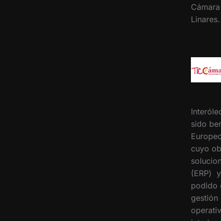
Cámara
Linares
Interóle
sido ben
Europeo
cuyo ob
solucion
(ERP) y
podido 
gestión
operati