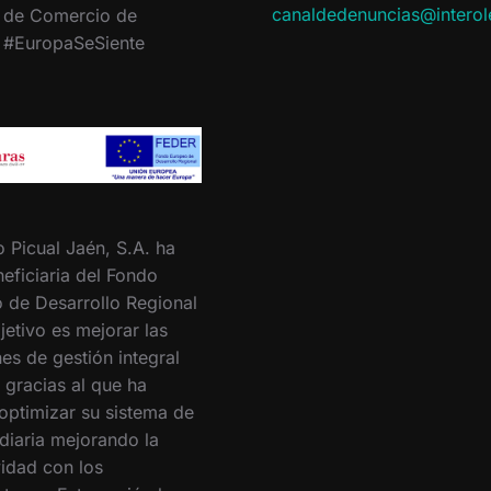
canaldedenuncias@intero
 de Comercio de
. #EuropaSeSiente
o Picual Jaén, S.A. ha
eficiaria del Fondo
 de Desarrollo Regional
jetivo es mejorar las
es de gestión integral
 gracias al que ha
optimizar su sistema de
 diaria mejorando la
vidad con los