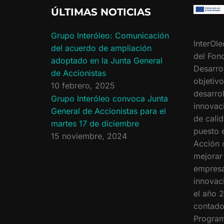
r
ÚLTIMAS NOTICIAS
Grupo Interóleo: Comunicación
InterOle
del acuerdo de ampliación
del Fon
adoptado en la Junta General
Desarro
de Accionistas
objetiv
10 febrero, 2025
desarrol
Grupo Interóleo convoca Junta
innovac
General de Accionistas para el
de calid
martes 17 de diciembre
puesto 
15 noviembre, 2024
Acción 
mejorar
empresa
innovac
el año 2
contado
Program