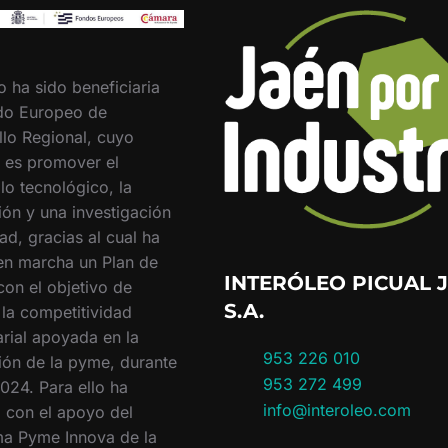
o ha sido beneficiaria
do Europeo de
llo Regional, cuyo
o es promover el
lo tecnológico, la
ión y una investigación
ad, gracias al cual ha
en marcha un Plan de
INTERÓLEO PICUAL J
con el objetivo de
S.A.
 la competitividad
rial apoyada en la
953 226 010
ión de la pyme, durante
953 272 499
024. Para ello ha
info@interoleo.com
 con el apoyo del
a Pyme Innova de la