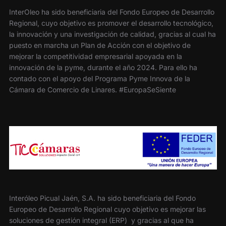
InterOleo ha sido beneficiaria del Fondo Europeo de Desarrollo
Regional, cuyo objetivo es promover el desarrollo tecnológico,
la innovación y una investigación de calidad, gracias al cual ha
puesto en marcha un Plan de Acción con el objetivo de
mejorar la competitividad empresarial apoyada en la
innovación de la pyme, durante el año 2024. Para ello ha
contado con el apoyo del Programa Pyme Innova de la
Cámara de Comercio de Linares. #EuropaSeSiente
Interóleo Picual Jaén, S.A. ha sido beneficiaria del Fondo
Europeo de Desarrollo Regional cuyo objetivo es mejorar las
soluciones de gestión integral (ERP) y gracias al que ha