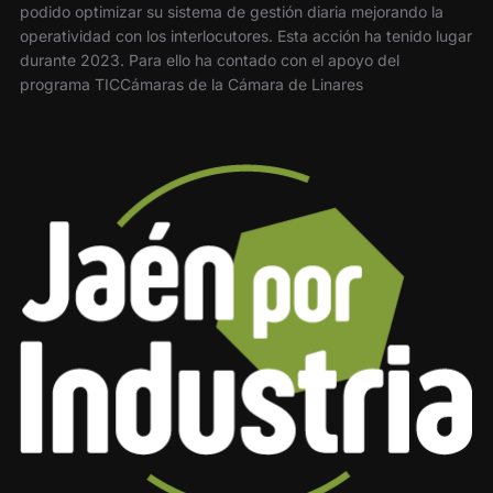
podido optimizar su sistema de gestión diaria mejorando la
operatividad con los interlocutores. Esta acción ha tenido lugar
durante 2023. Para ello ha contado con el apoyo del
programa TICCámaras de la Cámara de Linares