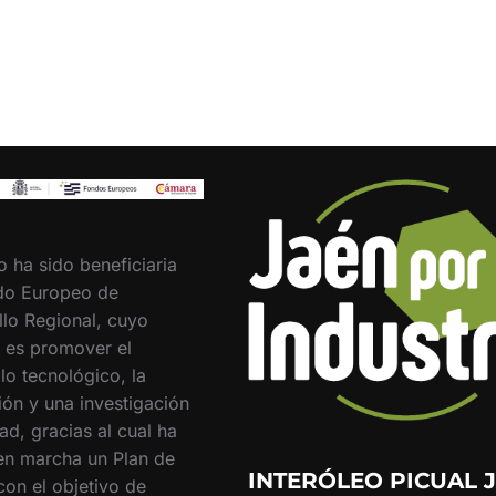
o ha sido beneficiaria
do Europeo de
llo Regional, cuyo
o es promover el
lo tecnológico, la
ión y una investigación
ad, gracias al cual ha
en marcha un Plan de
INTERÓLEO PICUAL J
con el objetivo de