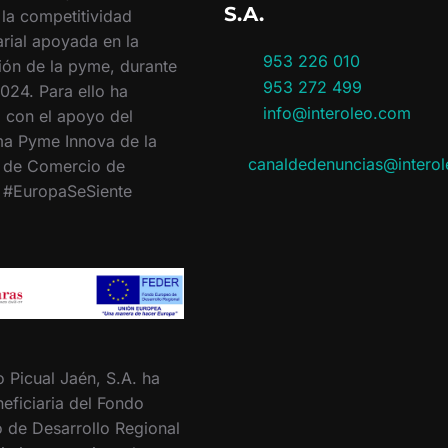
S.A.
 la competitividad
rial apoyada en la
953 226 010
ión de la pyme, durante
953 272 499
024. Para ello ha
info@interoleo.com
 con el apoyo del
a Pyme Innova de la
canaldedenuncias@intero
 de Comercio de
. #EuropaSeSiente
o Picual Jaén, S.A. ha
eficiaria del Fondo
 de Desarrollo Regional