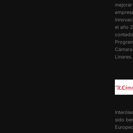
mejorar
empresa
innovac
el año 2
contado
Program
Cámara
Linares
Interóle
sido ben
Europeo