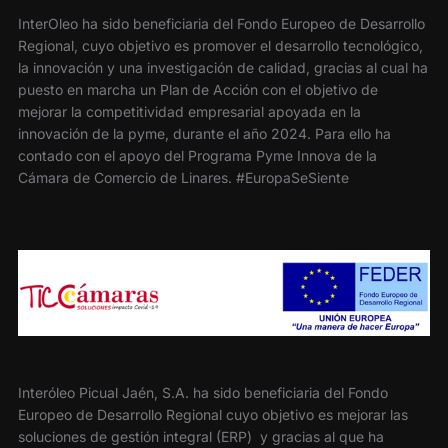
InterOleo ha sido beneficiaria del Fondo Europeo de Desarrollo
Regional, cuyo objetivo es promover el desarrollo tecnológico,
la innovación y una investigación de calidad, gracias al cual ha
puesto en marcha un Plan de Acción con el objetivo de
mejorar la competitividad empresarial apoyada en la
innovación de la pyme, durante el año 2024. Para ello ha
contado con el apoyo del Programa Pyme Innova de la
Cámara de Comercio de Linares. #EuropaSeSiente
Interóleo Picual Jaén, S.A. ha sido beneficiaria del Fondo
Europeo de Desarrollo Regional cuyo objetivo es mejorar las
soluciones de gestión integral (ERP) y gracias al que ha