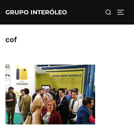
Saltar
Buscar:
GRUPO INTERÓLEO
al
ALTE
contenido
cof