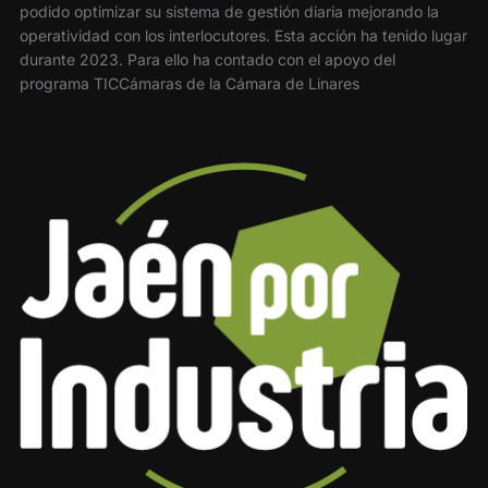
podido optimizar su sistema de gestión diaria mejorando la
operatividad con los interlocutores. Esta acción ha tenido lugar
durante 2023. Para ello ha contado con el apoyo del
programa TICCámaras de la Cámara de Linares