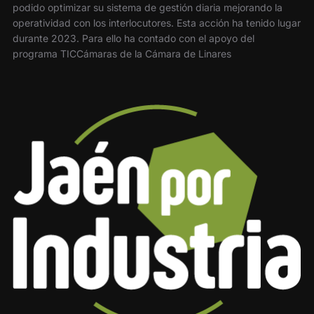
podido optimizar su sistema de gestión diaria mejorando la
operatividad con los interlocutores. Esta acción ha tenido lugar
durante 2023. Para ello ha contado con el apoyo del
programa TICCámaras de la Cámara de Linares