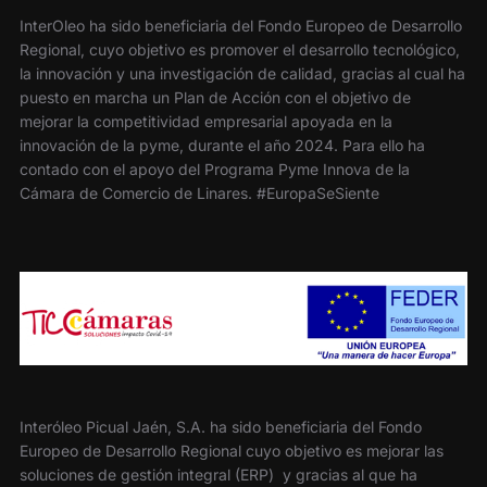
InterOleo ha sido beneficiaria del Fondo Europeo de Desarrollo
Regional, cuyo objetivo es promover el desarrollo tecnológico,
la innovación y una investigación de calidad, gracias al cual ha
puesto en marcha un Plan de Acción con el objetivo de
mejorar la competitividad empresarial apoyada en la
innovación de la pyme, durante el año 2024. Para ello ha
contado con el apoyo del Programa Pyme Innova de la
Cámara de Comercio de Linares. #EuropaSeSiente
Interóleo Picual Jaén, S.A. ha sido beneficiaria del Fondo
Europeo de Desarrollo Regional cuyo objetivo es mejorar las
soluciones de gestión integral (ERP) y gracias al que ha