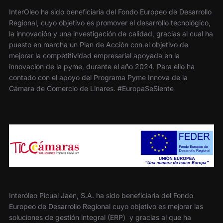
InterOleo ha sido beneficiaria del Fondo Europeo de Desarrollo
Regional, cuyo objetivo es promover el desarrollo tecnológico,
la innovación y una investigación de calidad, gracias al cual ha
puesto en marcha un Plan de Acción con el objetivo de
mejorar la competitividad empresarial apoyada en la
innovación de la pyme, durante el año 2024. Para ello ha
contado con el apoyo del Programa Pyme Innova de la
Cámara de Comercio de Linares. #EuropaSeSiente
Interóleo Picual Jaén, S.A. ha sido beneficiaria del Fondo
Europeo de Desarrollo Regional cuyo objetivo es mejorar las
soluciones de gestión integral (ERP) y gracias al que ha