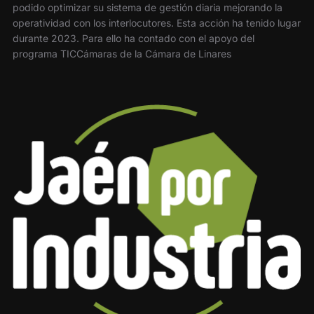
podido optimizar su sistema de gestión diaria mejorando la
operatividad con los interlocutores. Esta acción ha tenido lugar
durante 2023. Para ello ha contado con el apoyo del
programa TICCámaras de la Cámara de Linares