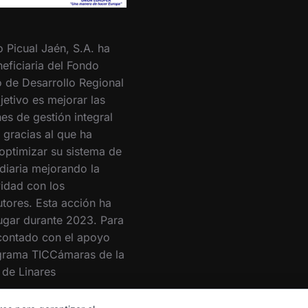
o Picual Jaén, S.A. ha
eficiaria del Fondo
 de Desarrollo Regional
jetivo es mejorar las
es de gestión integral
 gracias al que ha
optimizar su sistema de
 diaria mejorando la
vidad con los
utores. Esta acción ha
lugar durante 2023. Para
 contado con el apoyo
grama TICCámaras de la
de Linares