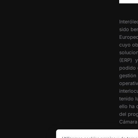
Interóle
sido ben
Europeo
cuyo ob
solucion
(ERP) y
podido 
gestión
operati
interloc
tenido 
ello ha
del pro
Cámara 