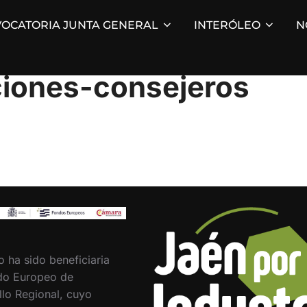
OCATORIA JUNTA GENERAL
INTERÓLEO
N
ciones-consejeros
o ha sido beneficiaria
do Europeo de
llo Regional, cuyo