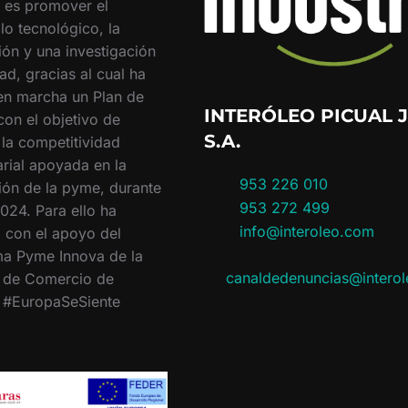
o es promover el
lo tecnológico, la
ión y una investigación
ad, gracias al cual ha
en marcha un Plan de
INTERÓLEO PICUAL J
con el objetivo de
S.A.
 la competitividad
rial apoyada en la
953 226 010
ión de la pyme, durante
953 272 499
024. Para ello ha
info@interoleo.com
 con el apoyo del
a Pyme Innova de la
canaldedenuncias@intero
 de Comercio de
. #EuropaSeSiente