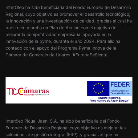
InterOleo ha sido beneficiaria del Fondo Europeo de Desarrollo
Regional, cuyo objetivo es promover el desarrollo tecnológico,
la innovación y una investigación de calidad, gracias al cual ha
puesto en marcha un Plan de Acción con el objetivo de
mejorar la competitividad empresarial apoyada en la
innovación de la pyme, durante el año 2024. Para ello ha
contado con el apoyo del Programa Pyme Innova de la
Cámara de Comercio de Linares. #EuropaSeSiente
Interóleo Picual Jaén, S.A. ha sido beneficiaria del Fondo
Europeo de Desarrollo Regional cuyo objetivo es mejorar las
soluciones de gestión integral (ERP) y gracias al que ha