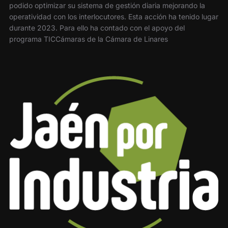
podido optimizar su sistema de gestión diaria mejorando la
operatividad con los interlocutores. Esta acción ha tenido lugar
durante 2023. Para ello ha contado con el apoyo del
programa TICCámaras de la Cámara de Linares