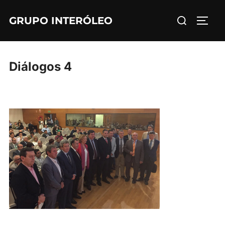
Saltar
Buscar:
GRUPO INTERÓLEO
al
ALTE
contenido
Diálogos 4