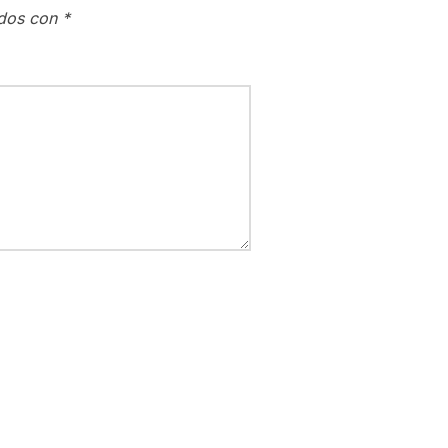
ados con
*