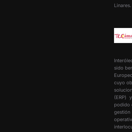
Linares
Interóle
sido ben
Europeo
cuyo ob
solucion
(ERP) y
podido 
gestión
operati
interloc