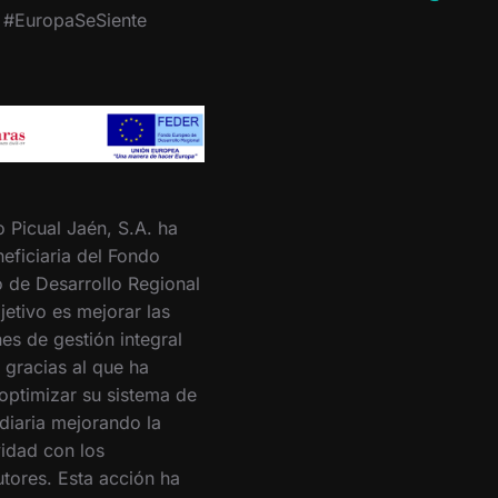
. #EuropaSeSiente
o Picual Jaén, S.A. ha
eficiaria del Fondo
 de Desarrollo Regional
jetivo es mejorar las
es de gestión integral
 gracias al que ha
optimizar su sistema de
 diaria mejorando la
vidad con los
utores. Esta acción ha