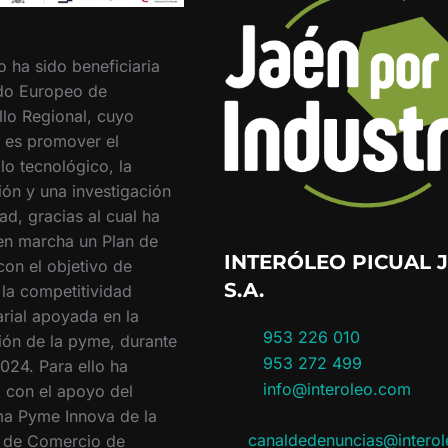
o ha sido beneficiaria
do Europeo de
llo Regional, cuyo
o es promover el
lo tecnológico, la
ión y una investigación
ad, gracias al cual ha
en marcha un Plan de
INTERÓLEO PICUAL J
con el objetivo de
S.A.
 la competitividad
rial apoyada en la
953 226 010
ión de la pyme, durante
953 272 499
024. Para ello ha
info@interoleo.com
 con el apoyo del
a Pyme Innova de la
canaldedenuncias@intero
 de Comercio de