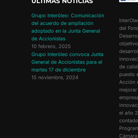
ÚLTIMAS NOTICIAS
Grupo Interóleo: Comunicación
InterOle
del acuerdo de ampliación
del Fon
adoptado en la Junta General
Desarro
de Accionistas
objetiv
10 febrero, 2025
desarrol
Grupo Interóleo convoca Junta
innovac
General de Accionistas para el
de calid
martes 17 de diciembre
puesto 
15 noviembre, 2024
Acción 
mejorar
empresa
innovac
el año 2
contado
Program
Cámara