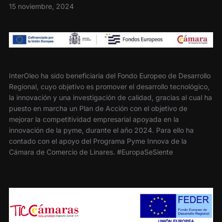
15 noviembre, 2024
InterOleo ha sido beneficiaria del Fondo Europeo de Desarrollo
Regional, cuyo objetivo es promover el desarrollo tecnológico,
la innovación y una investigación de calidad, gracias al cual ha
puesto en marcha un Plan de Acción con el objetivo de
mejorar la competitividad empresarial apoyada en la
innovación de la pyme, durante el año 2024. Para ello ha
contado con el apoyo del Programa Pyme Innova de la
Cámara de Comercio de Linares. #EuropaSeSiente