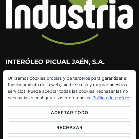
INTERÓLEO PICUAL JAÉN, S.A.
953 226 010
Utilizamos cookies propias y de terceros para garantizar el
953 272 499
funcionamiento de la web, medir su uso y mejorar nuestros
info@interoleo.com
servicios. Puede aceptar todas las cookies, rechazar las no
canaldedenuncias@interoleo.com
necesarias o configurar sus preferencias.
Política de cookies
ACEPTAR TODO
RECHAZAR
Copyright © 2026 Grupo Interóleo