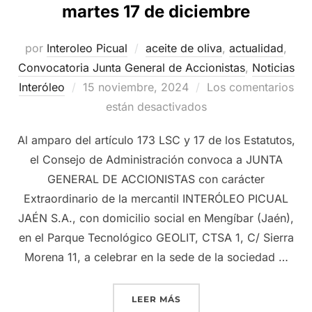
martes 17 de diciembre
por
Interoleo Picual
aceite de oliva
,
actualidad
,
Convocatoria Junta General de Accionistas
,
Noticias
Publicado
Interóleo
15 noviembre, 2024
Los comentarios
el
están desactivados
Al amparo del artículo 173 LSC y 17 de los Estatutos,
el Consejo de Administración convoca a JUNTA
GENERAL DE ACCIONISTAS con carácter
Extraordinario de la mercantil INTERÓLEO PICUAL
JAÉN S.A., con domicilio social en Mengíbar (Jaén),
en el Parque Tecnológico GEOLIT, CTSA 1, C/ Sierra
Morena 11, a celebrar en la sede de la sociedad …
«GRUPO INTERÓLEO CONVO
LEER MÁS