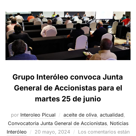
Grupo Interóleo convoca Junta
General de Accionistas para el
martes 25 de junio
por
Interoleo Picual
aceite de oliva
,
actualidad
,
Convocatoria Junta General de Accionistas
,
Noticias
Publicado
Interóleo
20 mayo, 2024
Los comentarios están