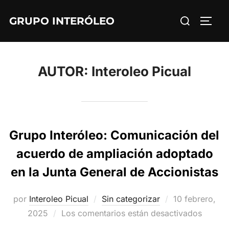
Saltar
Buscar:
GRUPO INTERÓLEO
al
ALTE
contenido
AUTOR:
Interoleo Picual
Grupo Interóleo: Comunicación del
acuerdo de ampliación adoptado
en la Junta General de Accionistas
Publicado
por
Interoleo Picual
Sin categorizar
10 febrero,
el
2025
Los comentarios están desactivados