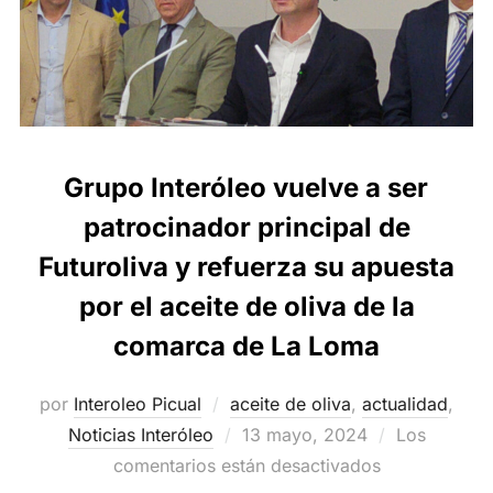
Grupo Interóleo vuelve a ser
patrocinador principal de
Futuroliva y refuerza su apuesta
por el aceite de oliva de la
comarca de La Loma
por
Interoleo Picual
aceite de oliva
,
actualidad
,
Publicado
Noticias Interóleo
13 mayo, 2024
Los
el
comentarios están desactivados