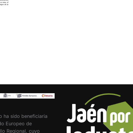
o ha sido beneficiaria
do Europeo de
llo Regional, cuyo