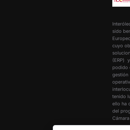
Interóle
sido ben
Europeo
cuyo ob
solucion
(ERP) y
podido 
gestión
operati
interloc
tenido 
ello ha
del pro
Cámara 