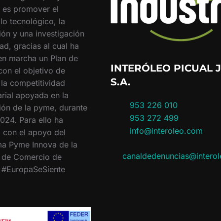
o es promover el
lo tecnológico, la
ión y una investigación
ad, gracias al cual ha
en marcha un Plan de
INTERÓLEO PICUAL J
con el objetivo de
S.A.
 la competitividad
rial apoyada en la
953 226 010
ión de la pyme, durante
953 272 499
024. Para ello ha
info@interoleo.com
 con el apoyo del
a Pyme Innova de la
canaldedenuncias@intero
 de Comercio de
. #EuropaSeSiente