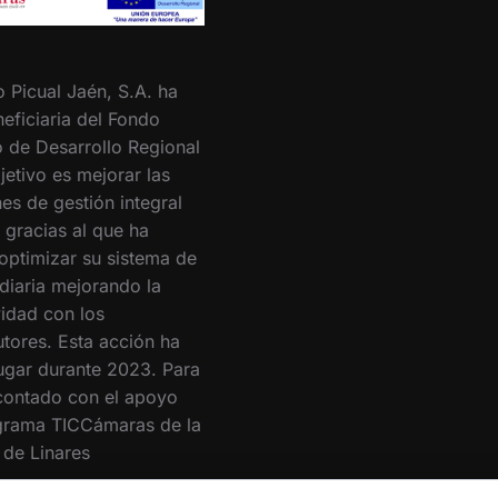
o Picual Jaén, S.A. ha
eficiaria del Fondo
 de Desarrollo Regional
jetivo es mejorar las
es de gestión integral
 gracias al que ha
optimizar su sistema de
 diaria mejorando la
vidad con los
utores. Esta acción ha
lugar durante 2023. Para
 contado con el apoyo
grama TICCámaras de la
de Linares