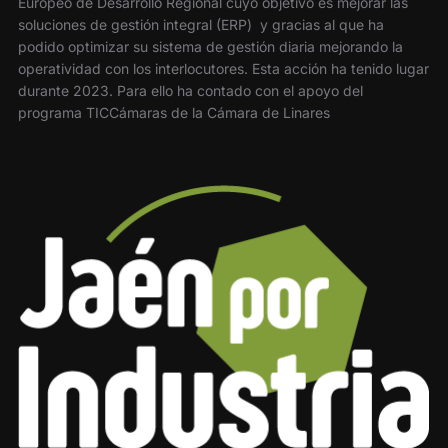
Europeo de Desarrollo Regional cuyo objetivo es mejorar las
soluciones de gestión integral (ERP) y gracias al que ha
podido optimizar su sistema de gestión diaria mejorando la
operatividad con los interlocutores. Esta acción ha tenido lugar
durante 2023. Para ello ha contado con el apoyo del
programa TICCámaras de la Cámara de Linares