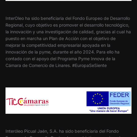
InterOleo ha sido beneficiaria del Fondo Europeo de Desarrollo
Regional, cuyo objetivo es promover el desarrollo tecnológico,
la innovación y una investigación de calidad, gracias al cual ha
puesto en marcha un Plan de Acción con el objetivo de
mejorar la competitividad empresarial apoyada en la
innovación de la pyme, durante el año 2024. Para ello ha
contado con el apoyo del Programa Pyme Innova de la
Cámara de Comercio de Linares. #EuropaSeSiente
Interóleo Picual Jaén, S.A. ha sido beneficiaria del Fondo