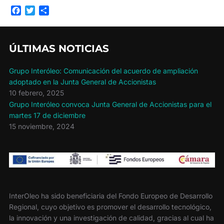
F
T
C
a
w
o
c
i
m
e
t
p
ÚLTIMAS NOTICIAS
b
t
a
o
e
r
o
r
t
Grupo Interóleo: Comunicación del acuerdo de ampliación
k
i
adoptado en la Junta General de Accionistas
r
10 febrero, 2025
Grupo Interóleo convoca Junta General de Accionistas para el
martes 17 de diciembre
15 noviembre, 2024
InterOleo ha sido beneficiaria del Fondo Europeo de Desarrollo
Regional, cuyo objetivo es promover el desarrollo tecnológico,
la innovación y una investigación de calidad, gracias al cual ha