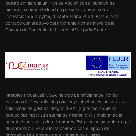
puesto en marcha un Plan de Acción con el objetivo de
mejorar la competitividad empresarial apoyada en la
innovación de la pyme, durante el año 2024. Para ello ha
contado con el apoyo del Programa Pyme Innova de la
Cámara de Comercio de Linares. #EuropaSeSiente
Interóleo Picual Jaén, S.A. ha sido beneficiaria del Fondo
Europeo de Desarrollo Regional cuyo objetivo es mejorar las
soluciones de gestión integral (ERP) y gracias al que ha
podido optimizar su sistema de gestión diaria mejorando la
operatividad con los interlocutores. Esta acción ha tenido lugar
durante 2023. Para ello ha contado con el apoyo del
programa TICCámaras de la Cámara de Linares