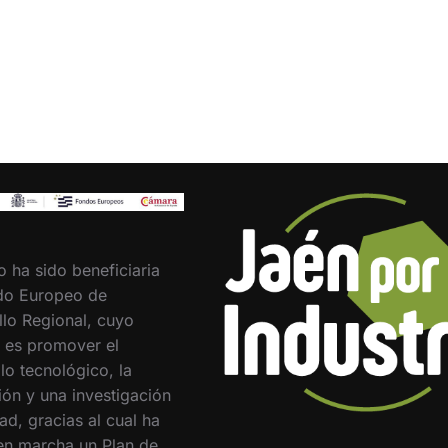
o ha sido beneficiaria
do Europeo de
llo Regional, cuyo
o es promover el
lo tecnológico, la
ión y una investigación
ad, gracias al cual ha
en marcha un Plan de