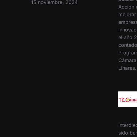
15 noviembre, 2024
Acción 
mejorar
empresa
innovac
el año 2
contado
Program
Cámara
Linares
Interóle
sido ben