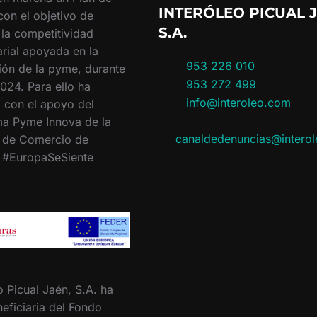
INTERÓLEO PICUAL J
con el objetivo de
S.A.
 la competitividad
rial apoyada en la
953 226 010
ión de la pyme, durante
953 272 499
024. Para ello ha
info@interoleo.com
 con el apoyo del
a Pyme Innova de la
canaldedenuncias@intero
 de Comercio de
. #EuropaSeSiente
o Picual Jaén, S.A. ha
eficiaria del Fondo