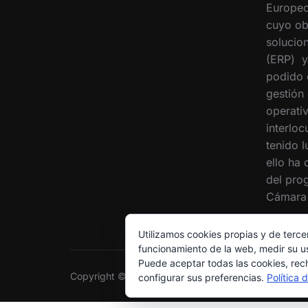
Europeo
cuyo ob
solucion
(ERP) y
podido 
gestión
operati
interloc
tenido 
ello ha
del pro
Cámara 
Utilizamos cookies propias y de terce
funcionamiento de la web, medir su us
Puede aceptar todas las cookies, rec
Copyright © 2026 Grupo Interóleo
configurar sus preferencias.
Política 