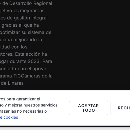
 de Desarrollo Regional
jetivo es mejorar las
es de gestión integral
 gracias al que ha
optimizar su sistema de
 diaria mejorando la
vidad con los
utores. Esta acción ha
lugar durante 2023. Para
 contado con el apoyo
grama TICCámaras de la
de Linares
ros para garantizar el
o y mejorar nuestros servicios.
ACEPTAR
REC
TODO
hazar las no necesarias o
de cookies