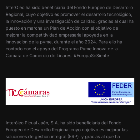
InterOleo ha sido beneficiaria del Fondo Europeo de Desarrollo
Regional, cuyo objetivo es promover el desarrollo tecnológico,
la innovación y una investigación de calidad, gracias al cual ha
puesto en marcha un Plan de Acción con el objetivo de
mejorar la competitividad empresarial apoyada en la
innovación de la pyme, durante el año 2024. Para ello ha
contado con el apoyo del Programa Pyme Innova de la
Cámara de Comercio de Linares. #EuropaSeSiente
Interóleo Picual Jaén, S.A. ha sido beneficiaria del Fondo
Europeo de Desarrollo Regional cuyo objetivo es mejorar las
soluciones de gestión integral (ERP) y gracias al que ha