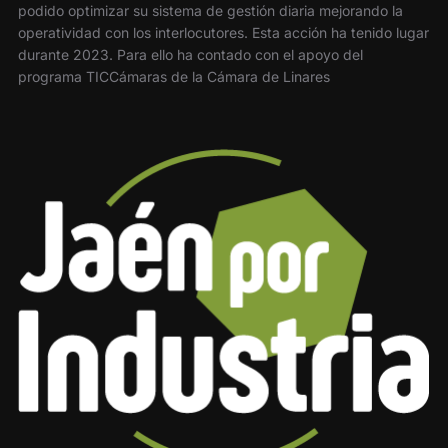
podido optimizar su sistema de gestión diaria mejorando la
operatividad con los interlocutores. Esta acción ha tenido lugar
durante 2023. Para ello ha contado con el apoyo del
programa TICCámaras de la Cámara de Linares