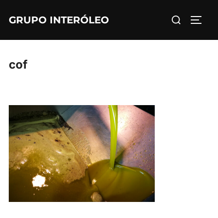
Saltar
Buscar:
GRUPO INTERÓLEO
al
ALTE
contenido
cof