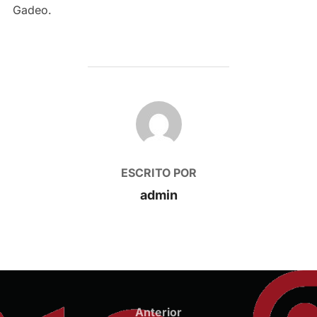
Gadeo.
AUTOR DE LA PUBLICACIÓN
ESCRITO POR
admin
Navegación
de
Anterior
Anterior