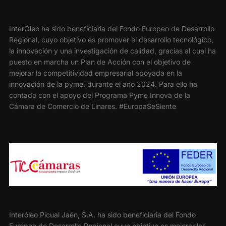
InterOleo ha sido beneficiaria del Fondo Europeo de Desarrollo
Regional, cuyo objetivo es promover el desarrollo tecnológico,
la innovación y una investigación de calidad, gracias al cual ha
puesto en marcha un Plan de Acción con el objetivo de
mejorar la competitividad empresarial apoyada en la
innovación de la pyme, durante el año 2024. Para ello ha
contado con el apoyo del Programa Pyme Innova de la
Cámara de Comercio de Linares. #EuropaSeSiente
Interóleo Picual Jaén, S.A. ha sido beneficiaria del Fondo
Europeo de Desarrollo Regional cuyo objetivo es mejorar las