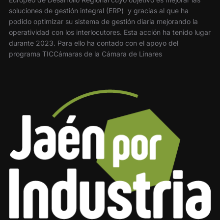
soluciones de gestión integral (ERP) y gracias al que ha
podido optimizar su sistema de gestión diaria mejorando la
operatividad con los interlocutores. Esta acción ha tenido lugar
durante 2023. Para ello ha contado con el apoyo del
programa TICCámaras de la Cámara de Linares