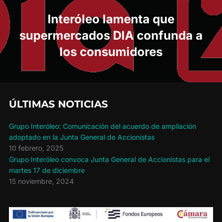
entradas
Interóleo lamenta que
supermercados DIA confunda a
los consumidores
ÚLTIMAS NOTICIAS
Grupo Interóleo: Comunicación del acuerdo de ampliación
adoptado en la Junta General de Accionistas
10 febrero, 2025
Grupo Interóleo convoca Junta General de Accionistas para el
martes 17 de diciembre
15 noviembre, 2024