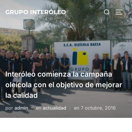
Saltar
Buscar:
GRUPO INTERÓLEO
al
ALTE
contenido
Interóleo comienza la campaña
oleícola con el objetivo de mejorar
la calidad
Publicado
por
admin
en
actualidad
en
7 octubre, 2016
el